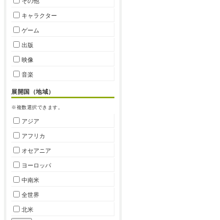
その他
キャラクター
ゲーム
出版
映像
音楽
展開国（地域）
※複数選択できます。
アジア
アフリカ
オセアニア
ヨーロッパ
中南米
全世界
北米