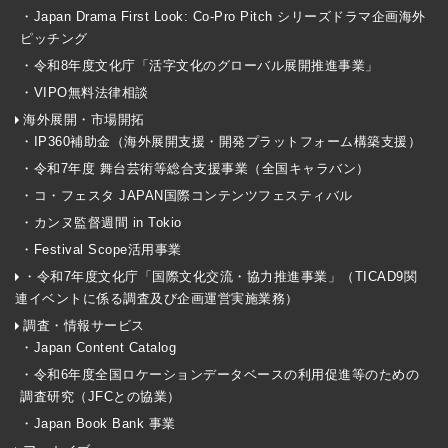
・Japan Drama First Look: Co-Pro Pitch シリーズドラマ企画海外
ピッチング
・令和8年度文化庁「活字文化のグローバル展開推進事業」
・VIPO無料法律相談
海外展開・市場開拓
・IP360補助金（海外展開支援・開発プラットフォーム構築支援）
・令和7年度 舞台芸術等総合支援事業（全国キャラバン）
・コ・フェスタ JAPAN国際コンテンツフェスティバル
・カンヌ監督週間 in Tokio
・Festival Scope活用事業
・令和7年度文化庁「国際文化交流・協力推進事業」（TICAD9関
連イベントに係る調査及び企画運営実施業務）
調査・情報サービス
・Japan Content Catalog
・令和6年度全国ロケーションデータベースの利用促進等のための
調査研究（JFCとの協業）
・Japan Book Bank 事業