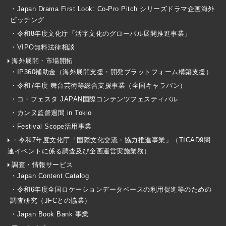
・Japan Drama First Look: Co-Pro Pitch シリーズドラマ企画海外
ピッチング
・令和8年度文化庁「活字文化のグローバル展開推進事業」
・VIPO無料法律相談
海外展開・市場開拓
・IP360補助金（海外展開支援・開発プラットフォーム構築支援）
・令和7年度 舞台芸術等総合支援事業（全国キャラバン）
・コ・フェスタ JAPAN国際コンテンツフェスティバル
・カンヌ監督週間 in Tokio
・Festival Scope活用事業
・令和7年度文化庁「国際文化交流・協力推進事業」（TICAD9関
連イベントに係る調査及び企画運営実施業務）
調査・情報サービス
・Japan Content Catalog
・令和6年度全国ロケーションデータベースの利用促進等のための
調査研究（JFCとの協業）
・Japan Book Bank 事業