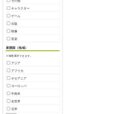
その他
キャラクター
ゲーム
出版
映像
音楽
展開国（地域）
※複数選択できます。
アジア
アフリカ
オセアニア
ヨーロッパ
中南米
全世界
北米