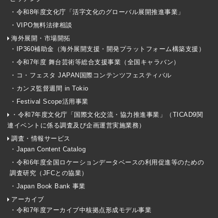
・令和8年度文化庁「活字文化のグローバル展開推進事業」
・VIPO無料法律相談
海外展開・市場開拓
・IP360補助金（海外展開支援・開発プラットフォーム構築支援）
・令和7年度 舞台芸術等総合支援事業（全国キャラバン）
・コ・フェスタ JAPAN国際コンテンツフェスティバル
・カンヌ監督週間 in Tokio
・Festival Scope活用事業
・令和7年度文化庁「国際文化交流・協力推進事業」（TICAD9関
連イベントに係る調査及び企画運営実施業務）
調査・情報サービス
・Japan Content Catalog
・令和6年度全国ロケーションデータベースの利用促進等のための
調査研究（JFCとの協業）
・Japan Book Bank 事業
アーカイブ
・令和7年度アーカイブ中核拠点形成モデル事業