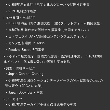
・令和8年度文化庁「活字文化のグローバル展開推進事業」
・VIPO無料法律相談
海外展開・市場開拓
・IP360補助金（海外展開支援・開発プラットフォーム構築支援）
・令和7年度 舞台芸術等総合支援事業（全国キャラバン）
・コ・フェスタ JAPAN国際コンテンツフェスティバル
・カンヌ監督週間 in Tokio
・Festival Scope活用事業
・令和7年度文化庁「国際文化交流・協力推進事業」（TICAD9関
連イベントに係る調査及び企画運営実施業務）
調査・情報サービス
・Japan Content Catalog
・令和6年度全国ロケーションデータベースの利用促進等のための
調査研究（JFCとの協業）
・Japan Book Bank 事業
アーカイブ
・令和7年度アーカイブ中核拠点形成モデル事業