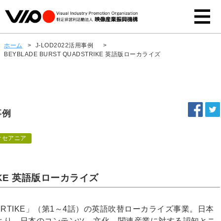
ホーム
>
J-LOD2022活用事例
>
BEYBLADE BURST QUADSTRIKE 英語版ローカライズ
事例
オセアニア
RIKE 英語版ローカライズ
UADSRTIKE」（第1～4話）の英語吹替ローカライズ事業。日本
より、日本のコンテンツ、文化、関連産業に対する認知とニ