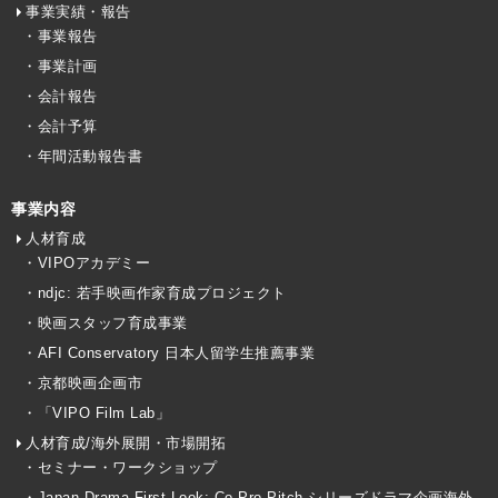
事業実績・報告
・事業報告
・事業計画
・会計報告
・会計予算
・年間活動報告書
事業内容
人材育成
・VIPOアカデミー
・ndjc: 若手映画作家育成プロジェクト
・映画スタッフ育成事業
・AFI Conservatory 日本人留学生推薦事業
・京都映画企画市
・「VIPO Film Lab」
人材育成/海外展開・市場開拓
・セミナー・ワークショップ
・Japan Drama First Look: Co-Pro Pitch シリーズドラマ企画海外