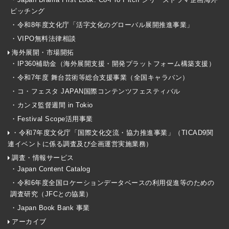
ピッチング
・令和8年度文化庁「活字文化のグローバル展開推進事業」
・VIPO無料法律相談
海外展開・市場開拓
・IP360補助金（海外展開支援・開発プラットフォーム構築支援）
・令和7年度 舞台芸術等総合支援事業（全国キャラバン）
・コ・フェスタ JAPAN国際コンテンツフェスティバル
・カンヌ監督週間 in Tokio
・Festival Scope活用事業
・令和7年度文化庁「国際文化交流・協力推進事業」（TICAD9関
連イベントに係る調査及び企画運営実施業務）
調査・情報サービス
・Japan Content Catalog
・令和6年度全国ロケーションデータベースの利用促進等のための
調査研究（JFCとの協業）
・Japan Book Bank 事業
アーカイブ