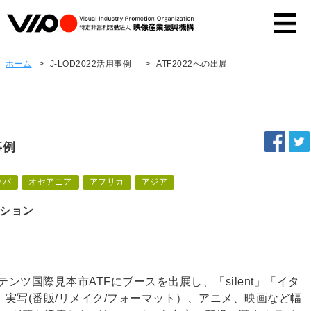
ホーム
>
J-LOD2022活用事例
>
ATF2022への出展
事例
ッパ
オセアニア
アフリカ
アジア
ション
ンツ国際見本市ATFにブースを出展し、「silent」「イタ
実写(番販/リメイク/フォーマット）、アニメ、映画など幅