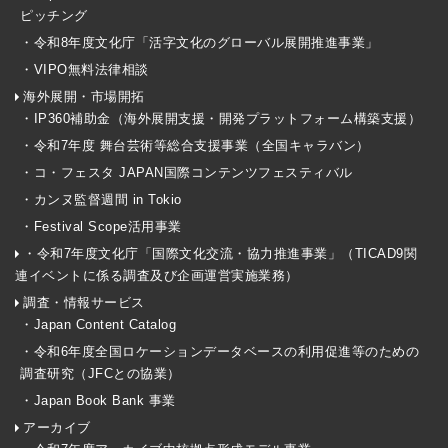
ピッチング
・令和8年度文化庁「活字文化のグローバル展開推進事業」
・VIPO無料法律相談
海外展開・市場開拓
・IP360補助金（海外展開支援・開発プラットフォーム構築支援）
・令和7年度 舞台芸術等総合支援事業（全国キャラバン）
・コ・フェスタ JAPAN国際コンテンツフェスティバル
・カンヌ監督週間 in Tokio
・Festival Scope活用事業
・令和7年度文化庁「国際文化交流・協力推進事業」（TICAD9関
連イベントに係る調査及び企画運営実施業務）
調査・情報サービス
・Japan Content Catalog
・令和6年度全国ロケーションデータベースの利用促進等のための
調査研究（JFCとの協業）
・Japan Book Bank 事業
アーカイブ