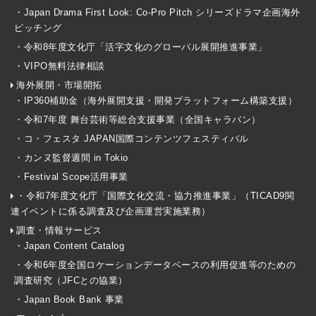
・Japan Drama First Look: Co-Pro Pitch シリーズドラマ企画海外
ピッチング
・令和8年度文化庁「活字文化のグローバル展開推進事業」
・VIPO無料法律相談
海外展開・市場開拓
・IP360補助金（海外展開支援・開発プラットフォーム構築支援）
・令和7年度 舞台芸術等総合支援事業（全国キャラバン）
・コ・フェスタ JAPAN国際コンテンツフェスティバル
・カンヌ監督週間 in Tokio
・Festival Scope活用事業
・令和7年度文化庁「国際文化交流・協力推進事業」（TICAD9関
連イベントに係る調査及び企画運営実施業務）
調査・情報サービス
・Japan Content Catalog
・令和6年度全国ロケーションデータベースの利用促進等のための
調査研究（JFCとの協業）
・Japan Book Bank 事業