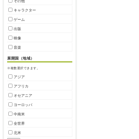
その他
キャラクター
ゲーム
出版
映像
音楽
展開国（地域）
※複数選択できます。
アジア
アフリカ
オセアニア
ヨーロッパ
中南米
全世界
北米