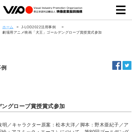
ホーム
>
J-LOD2022活用事例
>
劇場用アニメ映画「犬王」ゴールデングローブ賞授賞式参加
事例
デングローブ賞授賞式参加
政明／キャラクター原案：松本大洋／脚本：野木亜紀子／ア
配給：アスミック・エース）について、第80回ゴールデング