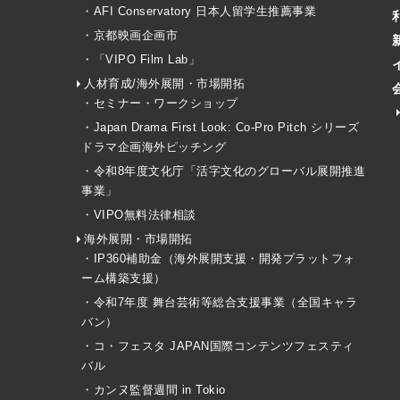
・AFI Conservatory 日本人留学生推薦事業
・京都映画企画市
・「VIPO Film Lab」
人材育成/海外展開・市場開拓
・セミナー・ワークショップ
・Japan Drama First Look: Co-Pro Pitch シリーズ
ドラマ企画海外ピッチング
・令和8年度文化庁「活字文化のグローバル展開推進
事業」
・VIPO無料法律相談
海外展開・市場開拓
・IP360補助金（海外展開支援・開発プラットフォ
ーム構築支援）
・令和7年度 舞台芸術等総合支援事業（全国キャラ
バン）
・コ・フェスタ JAPAN国際コンテンツフェスティ
バル
・カンヌ監督週間 in Tokio