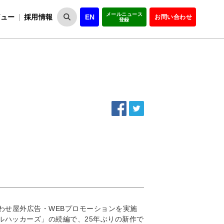
メールニュース
ビュー
採用情報
EN
お問い合わせ
登録
VIPOとは
事業一覧
VIPOの理念
事業実績・報告
設
役員紹介
会員紹介
組
合わせ屋外広告・WEBプロモーションを実施
ウルハッカーズ」の続編で、25年ぶりの新作で