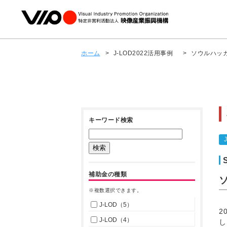
ホーム
>
J-LOD2022活用事例
>
ソウルハッカ
キーワード検索
補助金の種類
※複数選択できます。
J-LOD（5）
2
J-LOD（4）
し