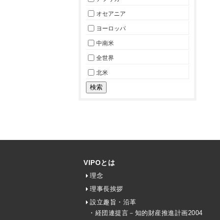
オセアニア
ヨーロッパ
中南米
全世界
北米
VIPOとは
理念
理事長挨拶
設立趣旨・沿革
・経団連提言－知的財産推進計画2004