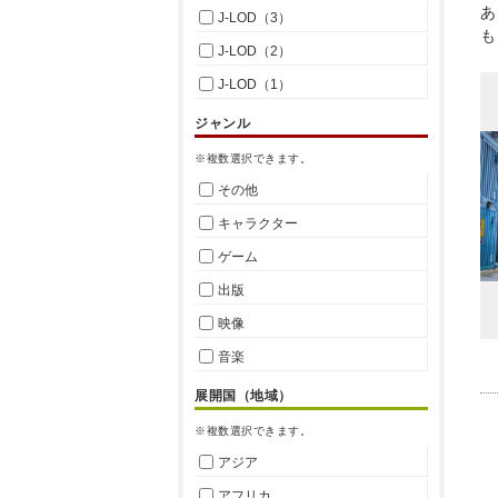
あ
J-LOD（3）
も
J-LOD（2）
J-LOD（1）
ジャンル
※複数選択できます。
その他
キャラクター
ゲーム
出版
映像
音楽
展開国（地域）
※複数選択できます。
アジア
アフリカ