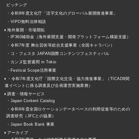
ピッチング
・令和8年度文化庁「活字文化のグローバル展開推進事業」
・VIPO無料法律相談
海外展開・市場開拓
・IP360補助金（海外展開支援・開発プラットフォーム構築支援）
・令和7年度 舞台芸術等総合支援事業（全国キャラバン）
・コ・フェスタ JAPAN国際コンテンツフェスティバル
・カンヌ監督週間 in Tokio
・Festival Scope活用事業
・令和7年度文化庁「国際文化交流・協力推進事業」（TICAD9関
連イベントに係る調査及び企画運営実施業務）
調査・情報サービス
・Japan Content Catalog
・令和6年度全国ロケーションデータベースの利用促進等のための
調査研究（JFCとの協業）
・Japan Book Bank 事業
アーカイブ