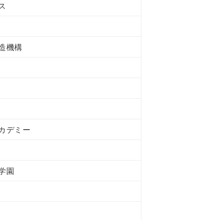
ス
造機構
カデミー
学園