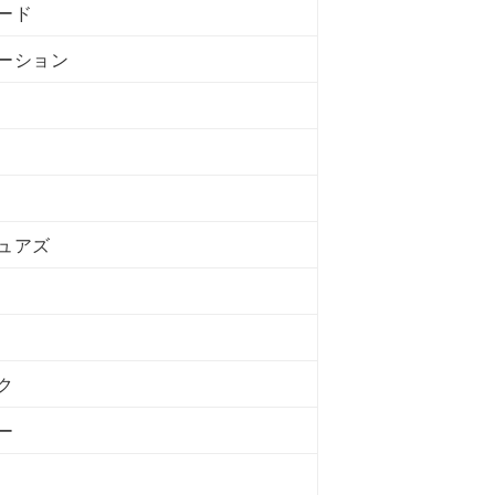
ード
ーション
ュアズ
ク
ー