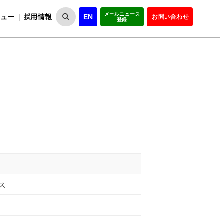
メールニュース
ビュー
採用情報
EN
お問い合わせ
登録
VIPOとは
事業一覧
VIPOの理念
事業実績・報告
設
役員紹介
会員紹介
組
ス