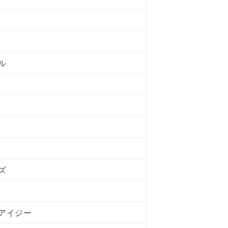
ル
ズ
アイジー