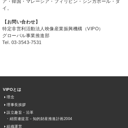
ア・韓国・マレーシア・フィリピン・シンガポール・タ
イ。
【お問い合わせ】
特定非営利活動法人映像産業振興機構（VIPO）
グローバル事業推進部
Tel. 03-3543-7531
VIPOとは
理念
理事長挨拶
設立趣旨・沿革
・経団連提言－知的財産推進計画2004
組織運営