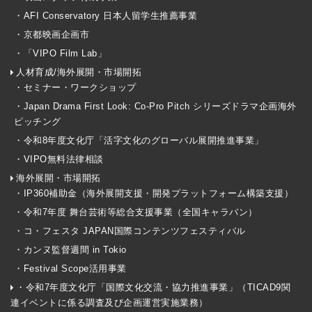
・AFI Conservatory 日本人留学生推薦事業
・京都映画企画市
・「VIPO Film Lab」
人材育成/海外展開・市場開拓
・セミナー・ワークショップ
・Japan Drama First Look: Co-Pro Pitch シリーズドラマ企画海外
ピッチング
・令和8年度文化庁「活字文化のグローバル展開推進事業」
・VIPO無料法律相談
海外展開・市場開拓
・IP360補助金（海外展開支援・開発プラットフォーム構築支援）
・令和7年度 舞台芸術等総合支援事業（全国キャラバン）
・コ・フェスタ JAPAN国際コンテンツフェスティバル
・カンヌ監督週間 in Tokio
・Festival Scope活用事業
・令和7年度文化庁「国際文化交流・協力推進事業」（TICAD9関
連イベントに係る調査及び企画運営実施業務）