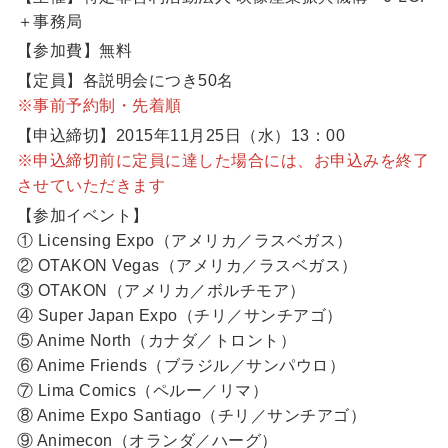
＋事務局
【参加費】無料
【定員】各説明会につき50名
※事前予約制・先着順
【申込締切】2015年11月25日（水）13：00
※申込締切前に定員に達した場合には、お申込みを終了
させていただきます
【参加イベント】
① Licensing Expo（アメリカ／ラスベガス）
② OTAKON Vegas（アメリカ／ラスベガス）
③ OTAKON（アメリカ／ボルチモア）
④ Super Japan Expo（チリ／サンチアゴ）
⑤ Anime North（カナダ／トロント）
⑥ Anime Friends（ブラジル／サンパウロ）
⑦ Lima Comics（ペルー／リマ）
⑧ Anime Expo Santiago（チリ／サンチアゴ）
⑨ Animecon（オランダ／ハーグ）