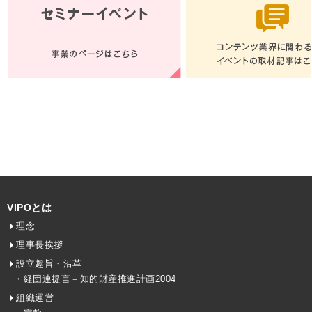
VIPOとは
理念
理事長挨拶
設立趣旨・沿革
・経団連提言－知的財産推進計画2004
組織運営