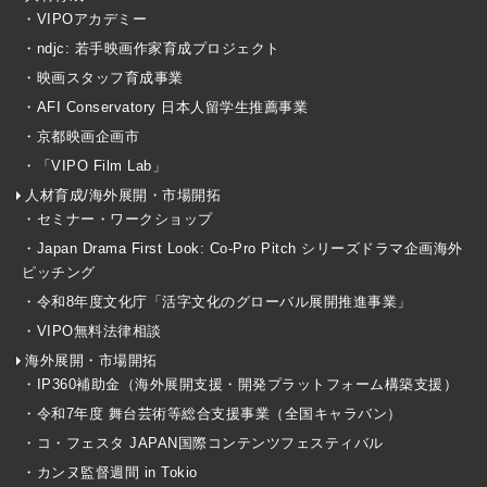
・VIPOアカデミー
・ndjc: 若手映画作家育成プロジェクト
・映画スタッフ育成事業
・AFI Conservatory 日本人留学生推薦事業
・京都映画企画市
・「VIPO Film Lab」
人材育成/海外展開・市場開拓
・セミナー・ワークショップ
・Japan Drama First Look: Co-Pro Pitch シリーズドラマ企画海外
ピッチング
・令和8年度文化庁「活字文化のグローバル展開推進事業」
・VIPO無料法律相談
海外展開・市場開拓
・IP360補助金（海外展開支援・開発プラットフォーム構築支援）
・令和7年度 舞台芸術等総合支援事業（全国キャラバン）
・コ・フェスタ JAPAN国際コンテンツフェスティバル
・カンヌ監督週間 in Tokio