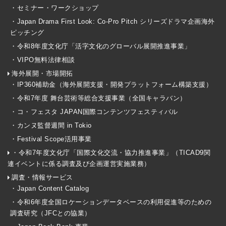
・セミナー・ワークショップ
・Japan Drama First Look: Co-Pro Pitch シリーズドラマ企画海外
ピッチング
・令和8年度文化庁「活字文化のグローバル展開推進事業」
・VIPO無料法律相談
海外展開・市場開拓
・IP360補助金（海外展開支援・開発プラットフォーム構築支援）
・令和7年度 舞台芸術等総合支援事業（全国キャラバン）
・コ・フェスタ JAPAN国際コンテンツフェスティバル
・カンヌ監督週間 in Tokio
・Festival Scope活用事業
・令和7年度文化庁「国際文化交流・協力推進事業」（TICAD9関
連イベントに係る調査及び企画運営実施業務）
調査・情報サービス
・Japan Content Catalog
・令和6年度全国ロケーションデータベースの利用促進等のための
調査研究（JFCとの協業）