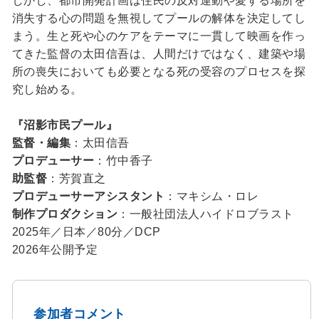
しかし、都市開発計画は住民の反対運動や愛する場所を
消失する心の問題を無視してプールの解体を決定してし
まう。生と死や心のケアをテーマに一貫して映画を作っ
てきた監督の太田信吾は、人間だけではなく、建築や場
所の喪失においても必要となる死の受容のプロセスを探
究し始める。
『沼影市民プール』
監督・編集
：太田信吾
プロデューサー
：竹中香子
助監督
：芳賀直之
プロデューサーアシスタント
：マキシム・ロレ
制作プロダクション
：一般社団法人ハイドロブラスト
2025年／日本／80分／DCP
2026年公開予定
参加者コメント