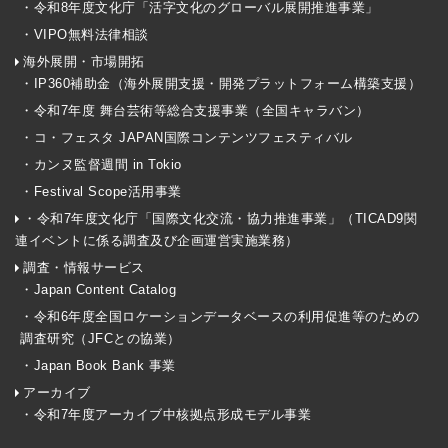
・令和8年度文化庁「活字文化のグローバル展開推進事業」
・VIPO無料法律相談
海外展開・市場開拓
・IP360補助金（海外展開支援・開発プラットフォーム構築支援）
・令和7年度 舞台芸術等総合支援事業（全国キャラバン）
・コ・フェスタ JAPAN国際コンテンツフェスティバル
・カンヌ監督週間 in Tokio
・Festival Scope活用事業
・令和7年度文化庁「国際文化交流・協力推進事業」（TICAD9関
連イベントに係る調査及び企画運営実施業務）
調査・情報サービス
・Japan Content Catalog
・令和6年度全国ロケーションデータベースの利用促進等のための
調査研究（JFCとの協業）
・Japan Book Bank 事業
アーカイブ
・令和7年度アーカイブ中核拠点形成モデル事業