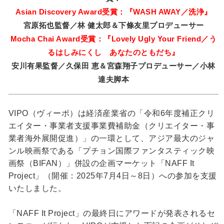
Asian Discovery Award受賞：『WASH AWAY／洗浄』
宮原拓也監督／林 健太郎＆下條友里プロデューサー
Mocha Chai Award受賞：『Lovely Ugly Your Friend／う
るはしみにくし あなたのともだち』
安川有果監督／久保⽥ 恵＆宮森翔子プロデューサー／小林
達夫脚本
VIPO（ヴィーポ）は経済産業省の「令和6年度補正クリ
エイター・事業者支援事業費補助金（クリエイター・事
業者海外展開促進）」の一環として、アジア最大のジャ
ンル映画祭である「プチョン国際ファンタスティック映
画祭（BIFAN）」併設の企画マーケット「NAFF It
Project」（開催：2025年7月4日～8日）への参加を支援
いたしました。
「NAFF It Project」の最終日にアワードが発表されるセ