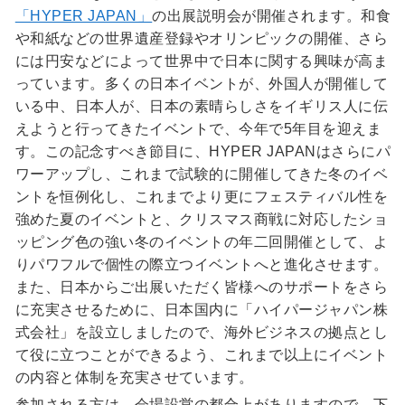
「HYPER JAPAN」
の出展説明会が開催されます。和食
や和紙などの世界遺産登録やオリンピックの開催、さら
には円安などによって世界中で日本に関する興味が高ま
っています。多くの日本イベントが、外国人が開催して
いる中、日本人が、日本の素晴らしさをイギリス人に伝
えようと行ってきたイベントで、今年で5年目を迎えま
す。この記念すべき節目に、HYPER JAPANはさらにパ
ワーアップし、これまで試験的に開催してきた冬のイベ
ントを恒例化し、これまでより更にフェスティバル性を
強めた夏のイベントと、クリスマス商戦に対応したショ
ッピング色の強い冬のイベントの年二回開催として、よ
りパワフルで個性の際立つイベントへと進化させます。
また、日本からご出展いただく皆様へのサポートをさら
に充実させるために、日本国内に「ハイパージャパン株
式会社」を設立しましたので、海外ビジネスの拠点とし
て役に立つことができるよう、これまで以上にイベント
の内容と体制を充実させています。
参加される方は、会場設営の都合上がありますので、下