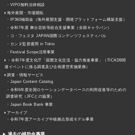
・VIPO無料法律相談
海外展開・市場開拓
・IP360補助金（海外展開支援・開発プラットフォーム構築支援）
・令和7年度 舞台芸術等総合支援事業（全国キャラバン）
・コ・フェスタ JAPAN国際コンテンツフェスティバル
・カンヌ監督週間 in Tokio
・Festival Scope活用事業
・令和7年度文化庁「国際文化交流・協力推進事業」（TICAD9関
連イベントに係る調査及び企画運営実施業務）
調査・情報サービス
・Japan Content Catalog
・令和6年度全国ロケーションデータベースの利用促進等のための
調査研究（JFCとの協業）
・Japan Book Bank 事業
アーカイブ
・令和7年度アーカイブ中核拠点形成モデル事業
過去の補助金事業