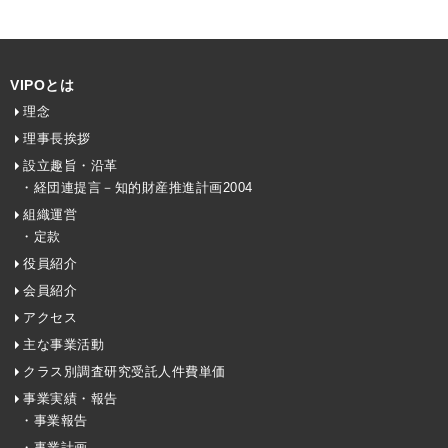
VIPOとは
理念
理事長挨拶
設立趣旨・沿革
・経団連提言－知的財産推進計画2004
組織運営
・定款
役員紹介
会員紹介
アクセス
主な事業活動
クラス別調査研究受託人件費単価
事業実績・報告
・事業報告
・事業計画