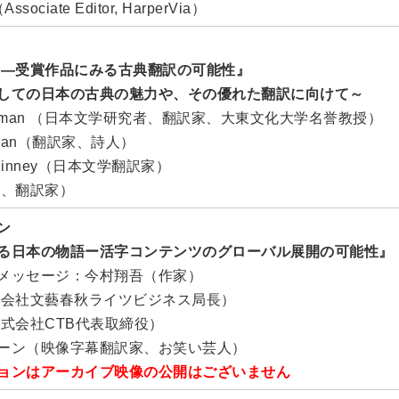
Associate Editor, HarperVia）
 ―受賞作品にみる古典翻訳の可能性』
しての日本の古典の魅力や、その優れた翻訳に向けて～
Beichman （日本文学研究者、翻訳家、大東文化大学名誉教授）
Millan（翻訳家、詩人）
McKinney（日本文学翻訳家）
人、翻訳家）
ン
る日本の物語ー活字コンテンツのグローバル展開の可能性』
メッセージ：今村翔吾（作家）
式会社文藝春秋ライツビジネス局長）
株式会社CTB代表取締役）
ーン（映像字幕翻訳家、お笑い芸人）
ョンはアーカイブ映像の公開はございません