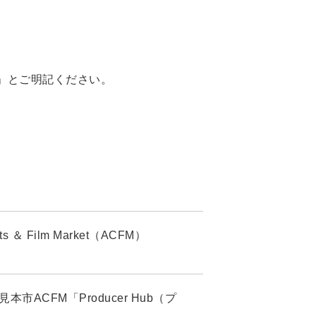
25」とご明記ください。
 Film Market（ACFM）
市ACFM「Producer Hub（プ