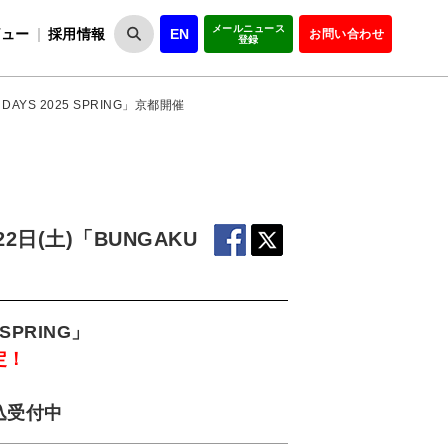
メールニュース
ビュー
採用情報
EN
お問い合わせ
登録
VIPOとは
事業一覧
VIPOの理念
事業実績・報告
設
役員紹介
会員紹介
組
YS 2025 SPRING」京都開催
(土)「BUNGAKU
SPRING」
定！
込受付中