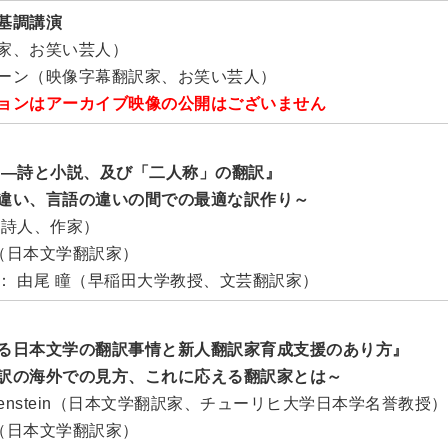
基調講演
家、お笑い芸人）
ーン（映像字幕翻訳家、お笑い芸人）
ョンはアーカイブ映像の公開はございません
 ―詩と小説、及び「二人称」の翻訳』
違い、言語の違いの間での最適な訳作り～
（詩人、作家）
rton（日本文学翻訳家）
： 由尾 瞳（早稲田大学教授、文芸翻訳家）
る日本文学の翻訳事情と新人翻訳家育成支援のあり方』
訳の海外での見方、これに応える翻訳家とは～
lopfenstein（日本文学翻訳家、チューリヒ大学日本学名誉教授）
rton（日本文学翻訳家）