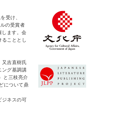
の委託を受け、
ールの受賞者
開催します。会
けることとし
、又吉直樹氏
ニング基調講
）と三枝亮介
どについて鼎
ビジネスの可