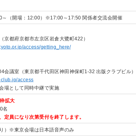
00～（開場：12:00）※17:00～17:50 関係者交流会開催
 D（京都府京都市左京区岩倉大鷺町422）
kyoto.or.jp/access/getting_here/
404会議室（東京都千代田区神田神保町1-32 出版クラブビル
-club.jp/access
会場として同時中継で実施
員枠拡大
0名
、定員になり次第受付を終了します。
り）※東京会場は日本語音声のみ