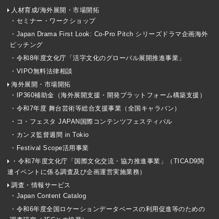
人材育成/海外展開・市場開拓
・セミナー・ワークショップ
・Japan Drama First Look: Co-Pro Pitch シリーズドラマ企画海外
ピッチング
・令和8年度文化庁「活字文化のグローバル展開推進事業」
・VIPO無料法律相談
海外展開・市場開拓
・IP360補助金（海外展開支援・開発プラットフォーム構築支援）
・令和7年度 舞台芸術等総合支援事業（全国キャラバン）
・コ・フェスタ JAPAN国際コンテンツフェスティバル
・カンヌ監督週間 in Tokio
・Festival Scope活用事業
・令和7年度文化庁「国際文化交流・協力推進事業」（TICAD9関
連イベントに係る調査及び企画運営実施業務）
調査・情報サービス
・Japan Content Catalog
・令和6年度全国ロケーションデータベースの利用促進等のための