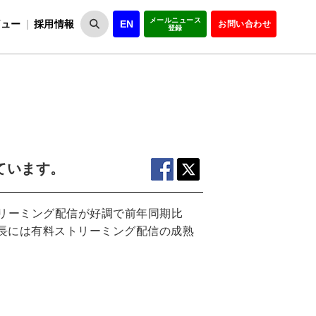
メールニュース
ビュー
採用情報
EN
お問い合わせ
登録
VIPOとは
事業一覧
VIPOの理念
事業実績・報告
設
役員紹介
会員紹介
組
ています。
トリーミング配信が好調で前年同期比
成長には有料ストリーミング配信の成熟