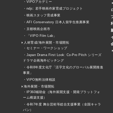
・VIPOアカデミー
・ndjc: 若手映画作家育成プロジェクト
・映画スタッフ育成事業
・AFI Conservatory 日本人留学生推薦事業
・京都映画企画市
・「VIPO Film Lab」
人材育成/海外展開・市場開拓
・セミナー・ワークショップ
・Japan Drama First Look: Co-Pro Pitch シリーズ
ドラマ企画海外ピッチング
・令和8年度文化庁「活字文化のグローバル展開推進
事業」
・VIPO無料法律相談
海外展開・市場開拓
・IP360補助金（海外展開支援・開発プラットフォ
ーム構築支援）
・令和7年度 舞台芸術等総合支援事業（全国キャラ
バン）