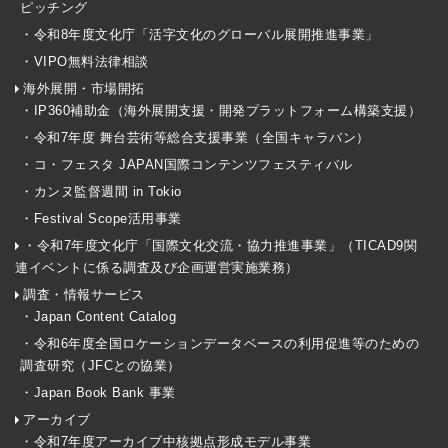
ピッチング
・令和8年度文化庁「活字文化のグローバル展開推進事業」
・VIPO無料法律相談
海外展開・市場開拓
・IP360補助金（海外展開支援・開発プラットフォーム構築支援）
・令和7年度 舞台芸術等総合支援事業（全国キャラバン）
・コ・フェスタ JAPAN国際コンテンツフェスティバル
・カンヌ監督週間 in Tokio
・Festival Scope活用事業
・令和7年度文化庁「国際文化交流・協力推進事業」（TICAD9関
連イベントに係る調査及び企画運営実施業務）
調査・情報サービス
・Japan Content Catalog
・令和6年度全国ロケーションデータベースの利用促進等のための
調査研究（JFCとの協業）
・Japan Book Bank 事業
アーカイブ
・令和7年度アーカイブ中核拠点形成モデル事業