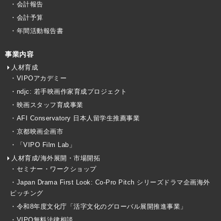
・会計報告
・会計予算
・年間活動報告書
事業内容
人材育成
・VIPOアカデミー
・ndjc: 若手映画作家育成プロジェクト
・映画スタッフ育成事業
・AFI Conservatory 日本人留学生推薦事業
・京都映画企画市
・「VIPO Film Lab」
人材育成/海外展開・市場開拓
・セミナー・ワークショップ
・Japan Drama First Look: Co-Pro Pitch シリーズドラマ企画海外
ピッチング
・令和8年度文化庁「活字文化のグローバル展開推進事業」
・VIPO無料法律相談