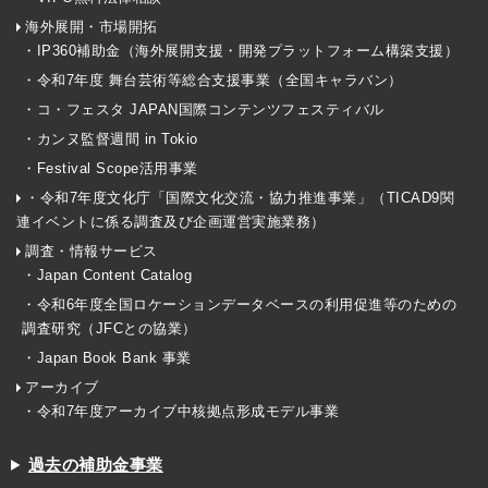
海外展開・市場開拓
・IP360補助金（海外展開支援・開発プラットフォーム構築支援）
・令和7年度 舞台芸術等総合支援事業（全国キャラバン）
・コ・フェスタ JAPAN国際コンテンツフェスティバル
・カンヌ監督週間 in Tokio
・Festival Scope活用事業
・令和7年度文化庁「国際文化交流・協力推進事業」（TICAD9関
連イベントに係る調査及び企画運営実施業務）
調査・情報サービス
・Japan Content Catalog
・令和6年度全国ロケーションデータベースの利用促進等のための
調査研究（JFCとの協業）
・Japan Book Bank 事業
アーカイブ
・令和7年度アーカイブ中核拠点形成モデル事業
過去の補助金事業