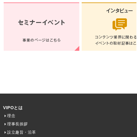
VIPOとは
理念
理事長挨拶
設立趣旨・沿革