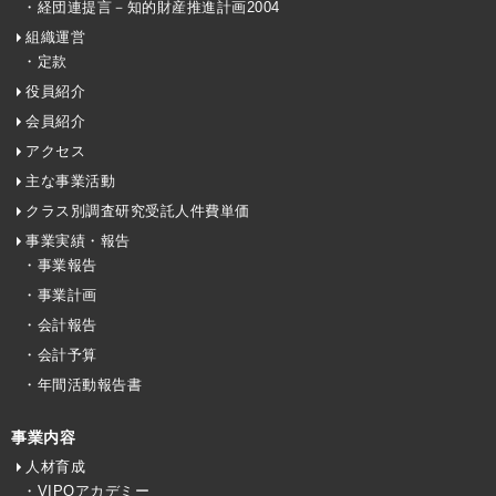
・経団連提言－知的財産推進計画2004
組織運営
・定款
役員紹介
会員紹介
アクセス
主な事業活動
クラス別調査研究受託人件費単価
事業実績・報告
・事業報告
・事業計画
・会計報告
・会計予算
・年間活動報告書
事業内容
人材育成
・VIPOアカデミー