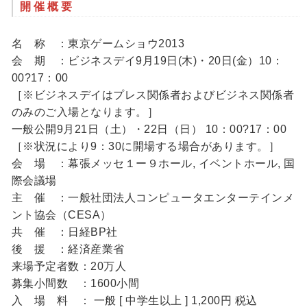
開催概要
名 称 ：東京ゲームショウ2013
会 期 ：ビジネスデイ9月19日(木)・20日(金）10：
00?17：00
［※ビジネスデイはプレス関係者およびビジネス関係者
のみのご入場となります。］
一般公開9月21日（土）・22日（日） 10：00?17：00
［※状況により9：30に開場する場合があります。］
会 場 ：幕張メッセ１ー９ホール, イベントホール, 国
際会議場
主 催 ：一般社団法人コンピュータエンターテインメ
ント協会（CESA）
共 催 ：日経BP社
後 援 ：経済産業省
来場予定者数：20万人
募集小間数 ：1600小間
入 場 料 ： 一般 [ 中学生以上 ] 1,200円 税込