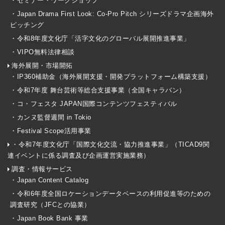
・セミナー・ワークショップ
・Japan Drama First Look: Co-Pro Pitch シリーズドラマ企画海外
ピッチング
・令和8年度文化庁「活字文化のグローバル展開推進事業」
・VIPO無料法律相談
海外展開・市場開拓
・IP360補助金（海外展開支援・開発プラットフォーム構築支援）
・令和7年度 舞台芸術等総合支援事業（全国キャラバン）
・コ・フェスタ JAPAN国際コンテンツフェスティバル
・カンヌ監督週間 in Tokio
・Festival Scope活用事業
・令和7年度文化庁「国際文化交流・協力推進事業」（TICAD9関
連イベントに係る調査及び企画運営実施業務）
調査・情報サービス
・Japan Content Catalog
・令和6年度全国ロケーションデータベースの利用促進等のための
調査研究（JFCとの協業）
・Japan Book Bank 事業