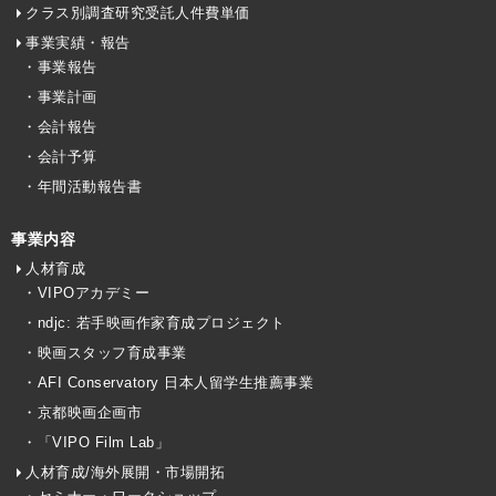
クラス別調査研究受託人件費単価
事業実績・報告
・事業報告
・事業計画
・会計報告
・会計予算
・年間活動報告書
事業内容
人材育成
・VIPOアカデミー
・ndjc: 若手映画作家育成プロジェクト
・映画スタッフ育成事業
・AFI Conservatory 日本人留学生推薦事業
・京都映画企画市
・「VIPO Film Lab」
人材育成/海外展開・市場開拓