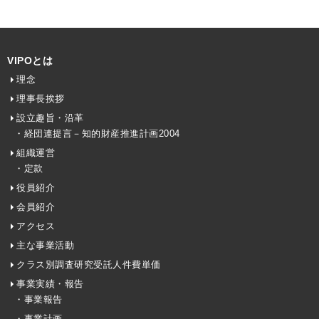
VIPOとは
理念
理事長挨拶
設立趣旨・沿革
・経団連提言－知的財産推進計画2004
組織運営
・定款
役員紹介
会員紹介
アクセス
主な事業活動
クラス別調査研究受託人件費単価
事業実績・報告
・事業報告
・事業計画