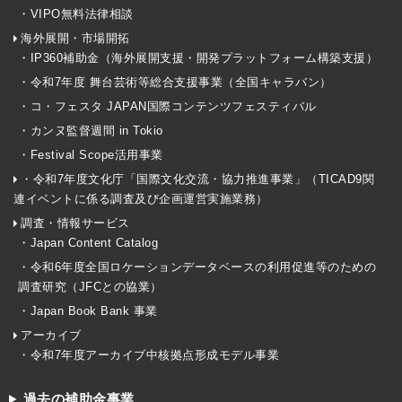
・VIPO無料法律相談
海外展開・市場開拓
・IP360補助金（海外展開支援・開発プラットフォーム構築支援）
・令和7年度 舞台芸術等総合支援事業（全国キャラバン）
・コ・フェスタ JAPAN国際コンテンツフェスティバル
・カンヌ監督週間 in Tokio
・Festival Scope活用事業
・令和7年度文化庁「国際文化交流・協力推進事業」（TICAD9関
連イベントに係る調査及び企画運営実施業務）
調査・情報サービス
・Japan Content Catalog
・令和6年度全国ロケーションデータベースの利用促進等のための
調査研究（JFCとの協業）
・Japan Book Bank 事業
アーカイブ
・令和7年度アーカイブ中核拠点形成モデル事業
過去の補助金事業