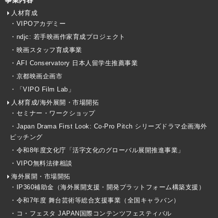
事業内容
人材育成
・VIPOアカデミー
・ndjc: 若手映画作家育成プロジェクト
・映画スタッフ育成事業
・AFI Conservatory 日本人留学生推薦事業
・京都映画企画市
・「VIPO Film Lab」
人材育成/海外展開・市場開拓
・セミナー・ワークショップ
・Japan Drama First Look: Co-Pro Pitch シリーズドラマ企画海外
ピッチング
・令和8年度文化庁「活字文化のグローバル展開推進事業」
・VIPO無料法律相談
海外展開・市場開拓
・IP360補助金（海外展開支援・開発プラットフォーム構築支援）
・令和7年度 舞台芸術等総合支援事業（全国キャラバン）
・コ・フェスタ JAPAN国際コンテンツフェスティバル