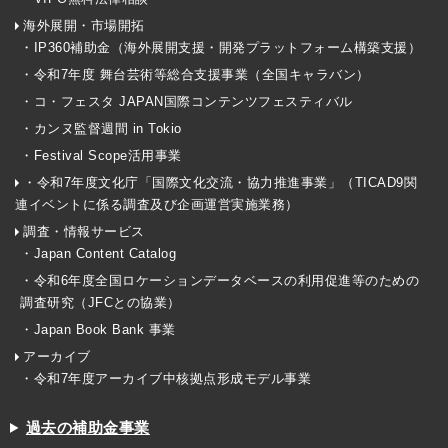
海外展開・市場開拓
・IP360補助金（海外展開支援・開発プラットフォーム構築支援）
・令和7年度 舞台芸術等総合支援事業（全国キャラバン）
・コ・フェスタ JAPAN国際コンテンツフェスティバル
・カンヌ監督週間 in Tokio
・Festival Scope活用事業
・令和7年度文化庁「国際文化交流・協力推進事業」（TICAD9関
連イベントに係る調査及び企画運営実施業務）
調査・情報サービス
・Japan Content Catalog
・令和6年度全国ロケーションデータベースの利用促進等のための
調査研究（JFCとの協業）
・Japan Book Bank 事業
アーカイブ
・令和7年度アーカイブ中核拠点形成モデル事業
過去の補助金事業