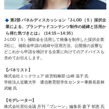
第2部 パネルディスカッション「J-LOD（５）採択企
業による、ブランデッドコンテンツ制作の経緯と活用か
ら得た気づきとは」（14:15～14:35）
J-LOD（５）補助金を活用して映像を制作した採択企業
2社に、補助金申請の経緯や活用方法、公開後の反響な
どこれから申請を検討する企業に向けてのアドバイスも
含めてお伝えします。
【パネリスト】
株式会社ミックウェア 経営戦略部 山崎 温子 氏
学校法人近畿大学 通信教育部学生センター事務長若林
武敏 氏
【モデレーター】
株式会社宣伝会議 月刊『ブレーン』編集長 森下 郁恵 氏