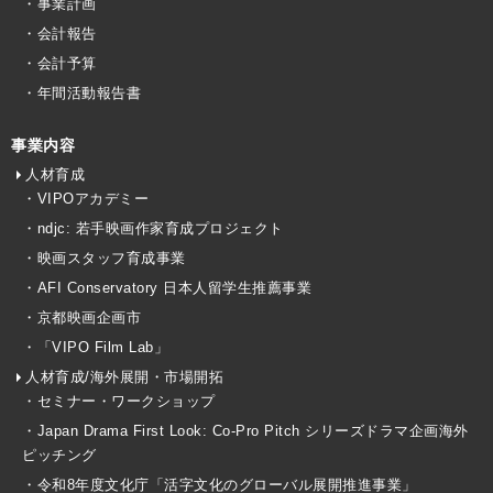
・事業計画
・会計報告
・会計予算
・年間活動報告書
事業内容
人材育成
・VIPOアカデミー
・ndjc: 若手映画作家育成プロジェクト
・映画スタッフ育成事業
・AFI Conservatory 日本人留学生推薦事業
・京都映画企画市
・「VIPO Film Lab」
人材育成/海外展開・市場開拓
・セミナー・ワークショップ
・Japan Drama First Look: Co-Pro Pitch シリーズドラマ企画海外
ピッチング
・令和8年度文化庁「活字文化のグローバル展開推進事業」