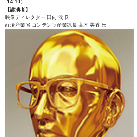
14:10）
【講演者】
映像ディレクター 田向 潤 氏
経済産業省 コンテンツ産業課長 高木 美香 氏