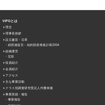
VIPOとは
理念
理事長挨拶
設立趣旨・沿革
・経団連提言－知的財産推進計画2004
組織運営
・定款
役員紹介
会員紹介
アクセス
主な事業活動
クラス別調査研究受託人件費単価
事業実績・報告
・事業報告