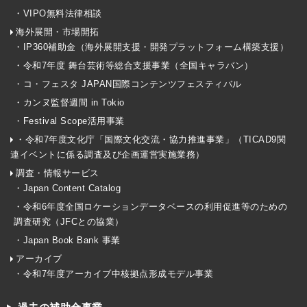
・VIPO無料法律相談
海外展開・市場開拓
・IP360補助金（海外展開支援・開発プラットフォーム構築支援）
・令和7年度 舞台芸術等総合支援事業（全国キャラバン）
・コ・フェスタ JAPAN国際コンテンツフェスティバル
・カンヌ監督週間 in Tokio
・Festival Scope活用事業
・令和7年度文化庁「国際文化交流・協力推進事業」（TICAD9関
連イベントに係る調査及び企画運営実施業務）
調査・情報サービス
・Japan Content Catalog
・令和6年度全国ロケーションデータベースの利用促進等のための
調査研究（JFCとの協業）
・Japan Book Bank 事業
アーカイブ
・令和7年度アーカイブ中核拠点形成モデル事業