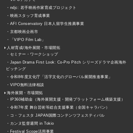
・ndjc: 若手映画作家育成プロジェクト
・映画スタッフ育成事業
・AFI Conservatory 日本人留学生推薦事業
・京都映画企画市
・「VIPO Film Lab」
人材育成/海外展開・市場開拓
・セミナー・ワークショップ
・Japan Drama First Look: Co-Pro Pitch シリーズドラマ企画海外
ピッチング
・令和8年度文化庁「活字文化のグローバル展開推進事業」
・VIPO無料法律相談
海外展開・市場開拓
・IP360補助金（海外展開支援・開発プラットフォーム構築支援）
・令和7年度 舞台芸術等総合支援事業（全国キャラバン）
・コ・フェスタ JAPAN国際コンテンツフェスティバル
・カンヌ監督週間 in Tokio
・Festival Scope活用事業