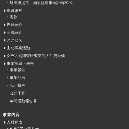
・経団連提言－知的財産推進計画2004
組織運営
・定款
役員紹介
会員紹介
アクセス
主な事業活動
クラス別調査研究受託人件費単価
事業実績・報告
・事業報告
・事業計画
・会計報告
・会計予算
・年間活動報告書
事業内容
人材育成
・VIPOアカデミー