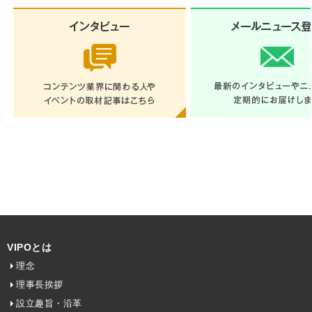
VIPOとは
理念
理事長挨拶
設立趣旨・沿革