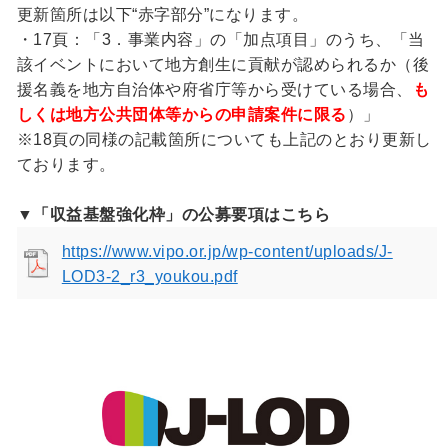
更新箇所は以下“赤字部分”になります。
・17頁：「3．事業内容」の「加点項目」のうち、「当
該イベントにおいて地方創生に貢献が認められるか（後
援名義を地方自治体や府省庁等から受けている場合、
も
しくは地方公共団体等からの申請案件に限る
）」
※18頁の同様の記載箇所についても上記のとおり更新し
ております。
▼「収益基盤強化枠」の公募要項はこちら
https://www.vipo.or.jp/wp-content/uploads/J-
LOD3-2_r3_youkou.pdf