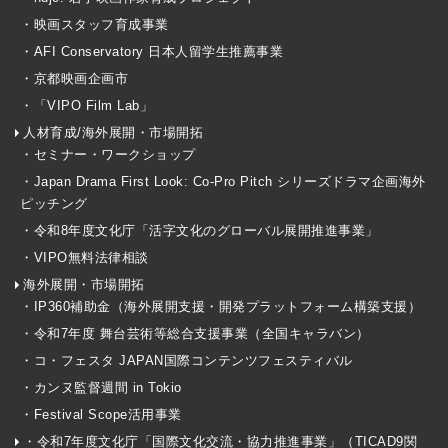
・映画スタッフ育成事業
・AFI Conservatory 日本人留学生推薦事業
・京都映画企画市
・「VIPO Film Lab」
人材育成/海外展開・市場開拓
・セミナー・ワークショップ
・Japan Drama First Look: Co-Pro Pitch シリーズドラマ企画海外
ピッチング
・令和8年度文化庁「活字文化のグローバル展開推進事業」
・VIPO無料法律相談
海外展開・市場開拓
・IP360補助金（海外展開支援・開発プラットフォーム構築支援）
・令和7年度 舞台芸術等総合支援事業（全国キャラバン）
・コ・フェスタ JAPAN国際コンテンツフェスティバル
・カンヌ監督週間 in Tokio
・Festival Scope活用事業
・令和7年度文化庁「国際文化交流・協力推進事業」（TICAD9関