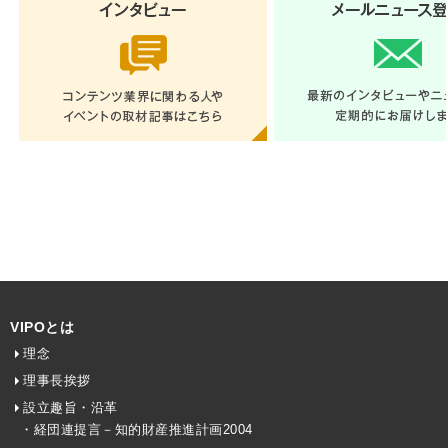
VIPOとは
理念
理事長挨拶
設立趣旨・沿革
・経団連提言－知的財産推進計画2004