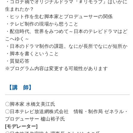
・コロナ禍でオリジナルドラマ『＃リモラブ』はいかに
生まれたか？
・ヒット作を生む脚本家とプロデューサーの関係
・テレビ制作の現場から想うこと
・配信時代、世界をみつめて～日本のテレビドラマはど
こへゆく～
・日本のドラマ制作の課題。なにが長所でなにが短所か
・脚本を書くということ
・質疑応答
※プログラム内容は変更する可能性があります
【講 師】
〇脚本家 水橋文美江氏
〇日本テレビ放送網株式会社 情報・制作局 ゼネラル・
プロデューサー 櫨山裕子氏
[モデレーター]