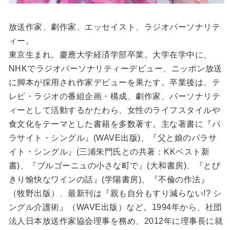
放送作家、劇作家、エッセイスト、ラジオパーソナリテ
ィー。
東京生まれ。慶應大学経済学部卒業。大学在学中に、
NHKでラジオパーソナリティーデビュー、ニッポン放送
に脚本が採用され作家デビューを果たす。卒業後は、テ
レビ・ラジオの番組企画・構成、劇作家、パーソナリテ
ィーとして活動するかたわら、女性のライフスタイルや
食文化をテーマとした書籍を多数著す。主な著書に『パ
ラサイト・シングル』(WAVE出版)、『父と娘のパラサ
イト・シングル』(三浦朱門氏との共著：KKベスト新
書)、『ブルゴーニュの小さな町で』(大和書房)、『とび
きり愉快なワインの話』(学陽書房)、『不倫の作法』
（牧野出版）、最新刊は『親も自分もすり減らない!? シ
ングル介護術』（WAVE出版）など。1994年から、社団
法人日本放送作家協会理事を務め、2012年に理事長に就