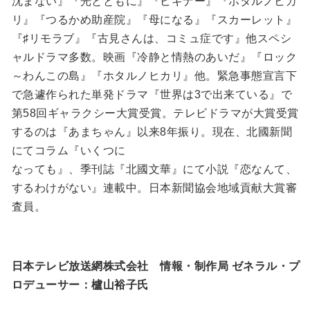
沈まない』『光とともに』『ビギナー』『ホタルノヒカ
リ』『つるかめ助産院』『母になる』『スカーレット』
『♯リモラブ』『古見さんは、コミュ症です』他スペシ
ャルドラマ多数。映画『冷静と情熱のあいだ』『ロック
～わんこの島』『ホタルノヒカリ』他。緊急事態宣言下
で急遽作られた単発ドラマ『世界は3で出来ている』で
第58回ギャラクシー大賞受賞。テレビドラマが大賞受賞
するのは『あまちゃん』以来8年振り。現在、北國新聞
にてコラム『いくつに
なっても』、季刊誌『北國文華』にて小説『恋なんて、
するわけがない』連載中。日本新聞協会地域貢献大賞審
査員。
日本テレビ放送網株式会社 情報・制作局 ゼネラル・プ
ロデューサー：櫨山裕子氏