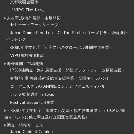
・京都映画企画市
・「VIPO Film Lab」
人材育成/海外展開・市場開拓
・セミナー・ワークショップ
・Japan Drama First Look: Co-Pro Pitch シリーズドラマ企画海外
ピッチング
・令和8年度文化庁「活字文化のグローバル展開推進事業」
・VIPO無料法律相談
海外展開・市場開拓
・IP360補助金（海外展開支援・開発プラットフォーム構築支援）
・令和7年度 舞台芸術等総合支援事業（全国キャラバン）
・コ・フェスタ JAPAN国際コンテンツフェスティバル
・カンヌ監督週間 in Tokio
・Festival Scope活用事業
・令和7年度文化庁「国際文化交流・協力推進事業」（TICAD9関
連イベントに係る調査及び企画運営実施業務）
調査・情報サービス
・Japan Content Catalog