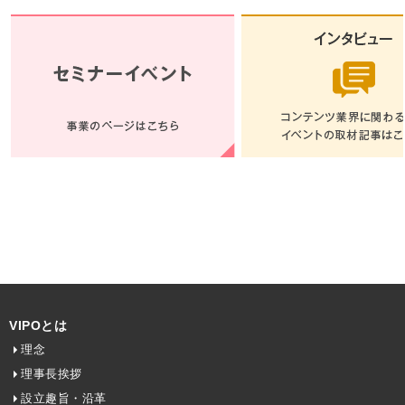
VIPOとは
理念
理事長挨拶
設立趣旨・沿革