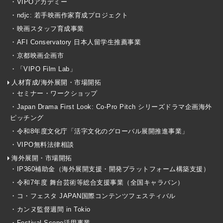
・VIPOアカデミー
・ndjc: 若手映画作家育成プロジェクト
・映画スタッフ育成事業
・AFI Conservatory 日本人留学生推薦事業
・京都映画企画市
・「VIPO Film Lab」
人材育成/海外展開・市場開拓
・セミナー・ワークショップ
・Japan Drama First Look: Co-Pro Pitch シリーズドラマ企画海外
ピッチング
・令和8年度文化庁「活字文化のグローバル展開推進事業」
・VIPO無料法律相談
海外展開・市場開拓
・IP360補助金（海外展開支援・開発プラットフォーム構築支援）
・令和7年度 舞台芸術等総合支援事業（全国キャラバン）
・コ・フェスタ JAPAN国際コンテンツフェスティバル
・カンヌ監督週間 in Tokio
・Festival Scope活用事業