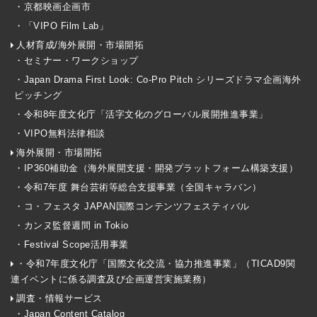
・京都映画企画市
・「VIPO Film Lab」
人材育成/海外展開・市場開拓
・セミナー・ワークショップ
・Japan Drama First Look: Co-Pro Pitch シリーズドラマ企画海外
ピッチング
・令和8年度文化庁「活字文化のグローバル展開推進事業」
・VIPO無料法律相談
海外展開・市場開拓
・IP360補助金（海外展開支援・開発プラットフォーム構築支援）
・令和7年度 舞台芸術等総合支援事業（全国キャラバン）
・コ・フェスタ JAPAN国際コンテンツフェスティバル
・カンヌ監督週間 in Tokio
・Festival Scope活用事業
・令和7年度文化庁「国際文化交流・協力推進事業」（TICAD9関
連イベントに係る調査及び企画運営実施業務）
調査・情報サービス
・Japan Content Catalog