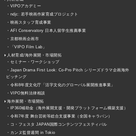
・VIPOアカデミー
・ndjc: 若手映画作家育成プロジェクト
・映画スタッフ育成事業
・AFI Conservatory 日本人留学生推薦事業
・京都映画企画市
・「VIPO Film Lab」
人材育成/海外展開・市場開拓
・セミナー・ワークショップ
・Japan Drama First Look: Co-Pro Pitch シリーズドラマ企画海外
ピッチング
・令和8年度文化庁「活字文化のグローバル展開推進事業」
・VIPO無料法律相談
海外展開・市場開拓
・IP360補助金（海外展開支援・開発プラットフォーム構築支援）
・令和7年度 舞台芸術等総合支援事業（全国キャラバン）
・コ・フェスタ JAPAN国際コンテンツフェスティバル
・カンヌ監督週間 in Tokio