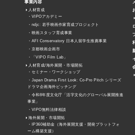
事業内容
人材育成
・VIPOアカデミー
・ndjc: 若手映画作家育成プロジェクト
・映画スタッフ育成事業
・AFI Conservatory 日本人留学生推薦事業
・京都映画企画市
・「VIPO Film Lab」
人材育成/海外展開・市場開拓
・セミナー・ワークショップ
・Japan Drama First Look: Co-Pro Pitch シリーズ
ドラマ企画海外ピッチング
・令和8年度文化庁「活字文化のグローバル展開推進
事業」
・VIPO無料法律相談
海外展開・市場開拓
・IP360補助金（海外展開支援・開発プラットフォ
ーム構築支援）