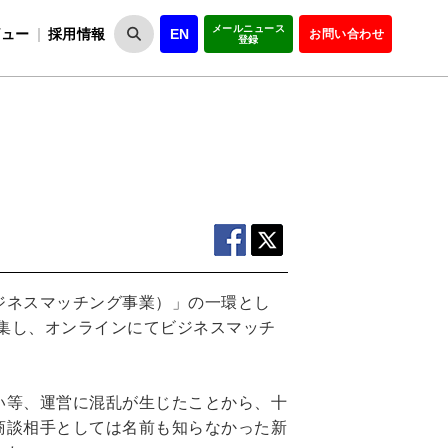
メールニュース
ビュー
採用情報
EN
お問い合わせ
登録
VIPOとは
事業一覧
VIPOの理念
事業実績・報告
設
役員紹介
会員紹介
組
ジネスマッチング事業）」の一環とし
集し、オンラインにてビジネスマッチ
い等、運営に混乱が生じたことから、十
商談相手としては名前も知らなかった新