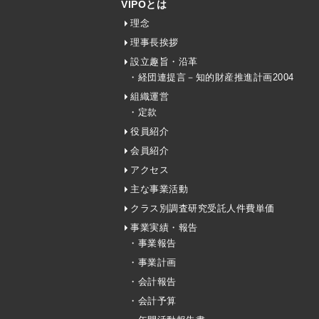
VIPOとは
理念
理事長挨拶
設立趣旨・沿革
・経団連提言－知的財産推進計画2004
組織運営
・定款
役員紹介
会員紹介
アクセス
主な事業活動
クラス別調査研究受託人件費単価
事業実績・報告
・事業報告
・事業計画
・会計報告
・会計予算