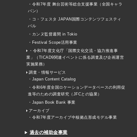
・令和7年度 舞台芸術等総合支援事業（全国キャラ
バン）
・コ・フェスタ JAPAN国際コンテンツフェスティ
バル
・カンヌ監督週間 in Tokio
・Festival Scope活用事業
・令和7年度文化庁「国際文化交流・協力推進事
業」（TICAD9関連イベントに係る調査及び企画運営
実施業務）
調査・情報サービス
・Japan Content Catalog
・令和6年度全国ロケーションデータベースの利用促
進等のための調査研究（JFCとの協業）
・Japan Book Bank 事業
アーカイブ
・令和7年度アーカイブ中核拠点形成モデル事業
過去の補助金事業