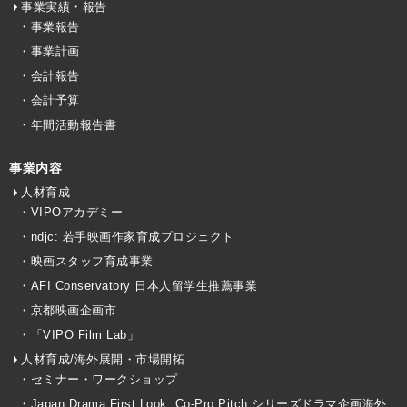
事業実績・報告
・事業報告
・事業計画
・会計報告
・会計予算
・年間活動報告書
事業内容
人材育成
・VIPOアカデミー
・ndjc: 若手映画作家育成プロジェクト
・映画スタッフ育成事業
・AFI Conservatory 日本人留学生推薦事業
・京都映画企画市
・「VIPO Film Lab」
人材育成/海外展開・市場開拓
・セミナー・ワークショップ
・Japan Drama First Look: Co-Pro Pitch シリーズドラマ企画海外