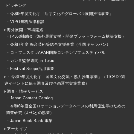
ピッチング
・令和8年度文化庁「活字文化のグローバル展開推進事業」
・VIPO無料法律相談
海外展開・市場開拓
・IP360補助金（海外展開支援・開発プラットフォーム構築支援）
・令和7年度 舞台芸術等総合支援事業（全国キャラバン）
・コ・フェスタ JAPAN国際コンテンツフェスティバル
・カンヌ監督週間 in Tokio
・Festival Scope活用事業
・令和7年度文化庁「国際文化交流・協力推進事業」（TICAD9関
連イベントに係る調査及び企画運営実施業務）
調査・情報サービス
・Japan Content Catalog
・令和6年度全国ロケーションデータベースの利用促進等のための
調査研究（JFCとの協業）
・Japan Book Bank 事業
アーカイブ