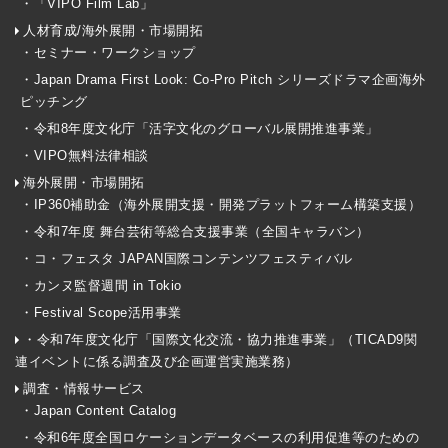
・「VIPO Film Lab」
人材育成/海外展開・市場開拓
・セミナー・ワークショップ
・Japan Drama First Look: Co-Pro Pitch シリーズドラマ企画海外
ピッチング
・令和8年度文化庁「活字文化のグローバル展開推進事業」
・VIPO無料法律相談
海外展開・市場開拓
・IP360補助金（海外展開支援・開発プラットフォーム構築支援）
・令和7年度 舞台芸術等総合支援事業（全国キャラバン）
・コ・フェスタ JAPAN国際コンテンツフェスティバル
・カンヌ監督週間 in Tokio
・Festival Scope活用事業
・令和7年度文化庁「国際文化交流・協力推進事業」（TICAD9関
連イベントに係る調査及び企画運営実施業務）
調査・情報サービス
・Japan Content Catalog
・令和6年度全国ロケーションデータベースの利用促進等のための