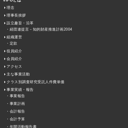
VIPOとは
理念
理事長挨拶
設立趣旨・沿革
・経団連提言－知的財産推進計画2004
組織運営
・定款
役員紹介
会員紹介
アクセス
主な事業活動
クラス別調査研究受託人件費単価
事業実績・報告
・事業報告
・事業計画
・会計報告
・会計予算
・年間活動報告書