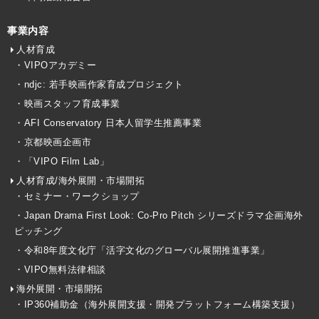
事業内容
人材育成
・VIPOアカデミー
・ndjc: 若手映画作家育成プロジェクト
・映画スタッフ育成事業
・AFI Conservatory 日本人留学生推薦事業
・京都映画企画市
・「VIPO Film Lab」
人材育成/海外展開・市場開拓
・セミナー・ワークショップ
・Japan Drama First Look: Co-Pro Pitch シリーズドラマ企画海外
ピッチング
・令和8年度文化庁「活字文化のグローバル展開推進事業」
・VIPO無料法律相談
海外展開・市場開拓
・IP360補助金（海外展開支援・開発プラットフォーム構築支援）