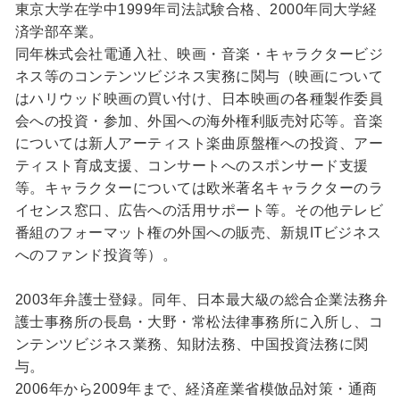
東京大学在学中1999年司法試験合格、2000年同大学経
済学部卒業。
同年株式会社電通入社、映画・音楽・キャラクタービジ
ネス等のコンテンツビジネス実務に関与（映画について
はハリウッド映画の買い付け、日本映画の各種製作委員
会への投資・参加、外国への海外権利販売対応等。音楽
については新人アーティスト楽曲原盤権への投資、アー
ティスト育成支援、コンサートへのスポンサード支援
等。キャラクターについては欧米著名キャラクターのラ
イセンス窓口、広告への活用サポート等。その他テレビ
番組のフォーマット権の外国への販売、新規ITビジネス
へのファンド投資等）。
2003年弁護士登録。同年、日本最大級の総合企業法務弁
護士事務所の長島・大野・常松法律事務所に入所し、コ
ンテンツビジネス業務、知財法務、中国投資法務に関
与。
2006年から2009年まで、経済産業省模倣品対策・通商