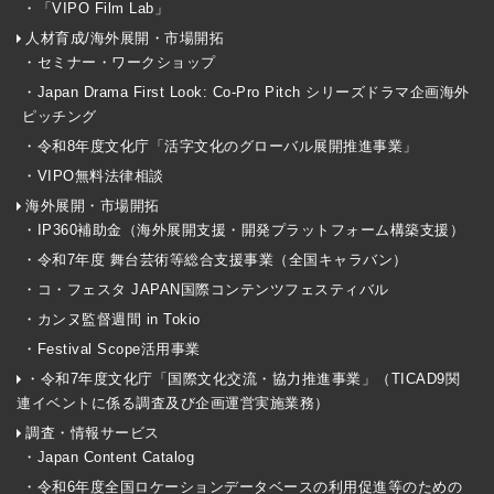
・「VIPO Film Lab」
人材育成/海外展開・市場開拓
・セミナー・ワークショップ
・Japan Drama First Look: Co-Pro Pitch シリーズドラマ企画海外
ピッチング
・令和8年度文化庁「活字文化のグローバル展開推進事業」
・VIPO無料法律相談
海外展開・市場開拓
・IP360補助金（海外展開支援・開発プラットフォーム構築支援）
・令和7年度 舞台芸術等総合支援事業（全国キャラバン）
・コ・フェスタ JAPAN国際コンテンツフェスティバル
・カンヌ監督週間 in Tokio
・Festival Scope活用事業
・令和7年度文化庁「国際文化交流・協力推進事業」（TICAD9関
連イベントに係る調査及び企画運営実施業務）
調査・情報サービス
・Japan Content Catalog
・令和6年度全国ロケーションデータベースの利用促進等のための