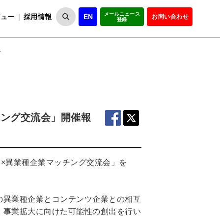
メールニュース
ビュー
採用情報
EN
お問い合わせ
登録
VIPOとは
事業一覧
VIPOの理念
事業実績・報告
設
役員紹介
会員紹介
組
告
チング交流会」開催報
業×異業種企業マッチング交流会」を
の異業種企業とコンテンツ企業との相互
、事業拡大に向けた可能性の創出を行い