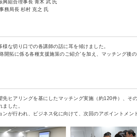
興組合理事長 青木 武 氏
務局長 杉村 克之 氏
多様な切り口での各講師の話に耳を傾けました。
販路開拓に係る各種支援施策のご紹介’を加え、マッチング後
望先ヒアリングを基にしたマッチング実施（約120件）、そ
れました。
ョンが行われ、ビジネス化に向けて、次回のアポイントメン