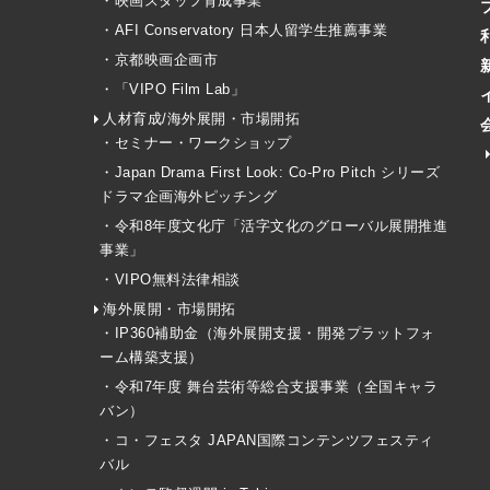
・映画スタッフ育成事業
・AFI Conservatory 日本人留学生推薦事業
・京都映画企画市
・「VIPO Film Lab」
人材育成/海外展開・市場開拓
・セミナー・ワークショップ
・Japan Drama First Look: Co-Pro Pitch シリーズ
ドラマ企画海外ピッチング
・令和8年度文化庁「活字文化のグローバル展開推進
事業」
・VIPO無料法律相談
海外展開・市場開拓
・IP360補助金（海外展開支援・開発プラットフォ
ーム構築支援）
・令和7年度 舞台芸術等総合支援事業（全国キャラ
バン）
・コ・フェスタ JAPAN国際コンテンツフェスティ
バル