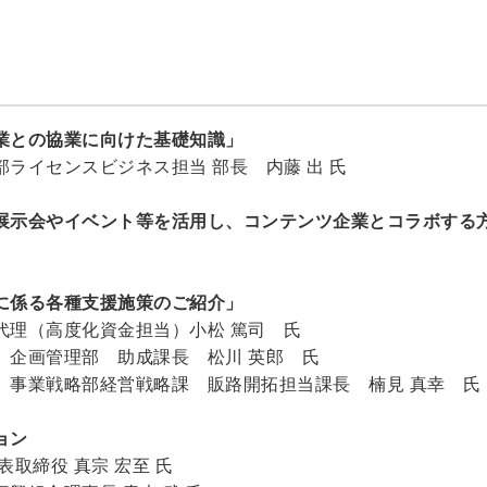
業との協業に向けた基礎知識」
ライセンスビジネス担当 部長 内藤 出 氏
展示会やイベント等を活用し、コンテンツ企業とコラボする
氏
に係る各種支援施策のご紹介」
代理（高度化資金担当）小松 篤司 氏
 企画管理部 助成課長 松川 英郎 氏
 事業戦略部経営戦略課 販路開拓担当課長 楠見 真幸 氏
ョン
取締役 真宗 宏至 氏