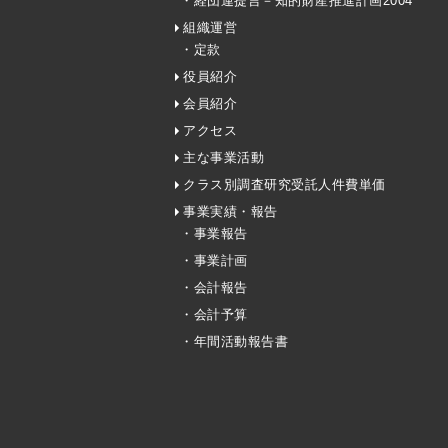
・経団連提言－知的財産推進計画2004
組織運営
・定款
役員紹介
会員紹介
アクセス
主な事業活動
クラス別調査研究受託人件費単価
事業実績・報告
・事業報告
・事業計画
・会計報告
・会計予算
・年間活動報告書