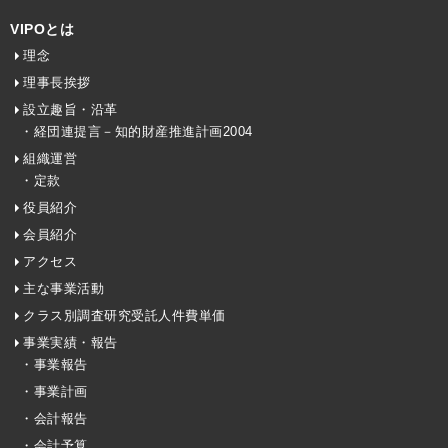
VIPOとは
理念
理事長挨拶
設立趣旨・沿革
・経団連提言－知的財産推進計画2004
組織運営
・定款
役員紹介
会員紹介
アクセス
主な事業活動
クラス別調査研究受託人件費単価
事業実績・報告
・事業報告
・事業計画
・会計報告
・会計予算