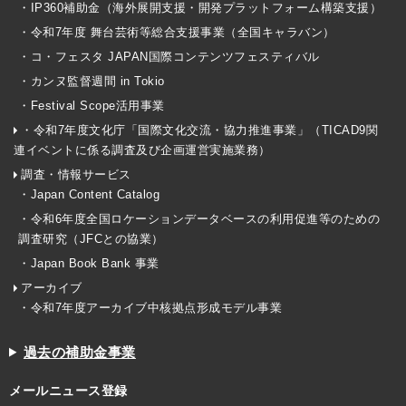
・IP360補助金（海外展開支援・開発プラットフォーム構築支援）
・令和7年度 舞台芸術等総合支援事業（全国キャラバン）
・コ・フェスタ JAPAN国際コンテンツフェスティバル
・カンヌ監督週間 in Tokio
・Festival Scope活用事業
・令和7年度文化庁「国際文化交流・協力推進事業」（TICAD9関
連イベントに係る調査及び企画運営実施業務）
調査・情報サービス
・Japan Content Catalog
・令和6年度全国ロケーションデータベースの利用促進等のための
調査研究（JFCとの協業）
・Japan Book Bank 事業
アーカイブ
・令和7年度アーカイブ中核拠点形成モデル事業
過去の補助金事業
メールニュース登録