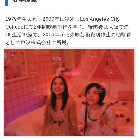
1979年生まれ。2000年に渡米しLos Angeles City
Collegeにて2年間映画制作を学ぶ。帰国後は大阪での
OL生活を経て、2006年から東映芸術職研修生の助監督
として東映株式会社に所属。