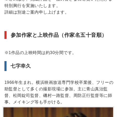
特別興行を実施いたします。
詳細は別途ご案内申し上げます。
参加作家と上映作品（作家名五十音順）
※1作品の上映時間は約30分間です。
七字幸久
1966年生まれ。横浜映画放送専門学校卒業後、フリーの
助監督として多くの撮影現場に参加。主に青山真治監
督、松岡錠司監督、磯村一路監督、周防正行監督等に師
事。メイキング等も手がける。