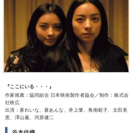
『ここにいる・・・』
作家推薦：協同組合 日本映画製作者協会／制作：株式会
社映広
出演：蒼れいな、蒼あんな、井上肇、角南範子、太田美
恵、澤山薫、河原健二
谷本佳織