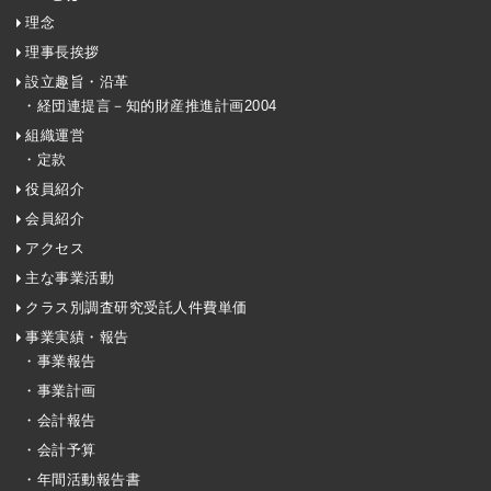
理念
理事長挨拶
設立趣旨・沿革
・経団連提言－知的財産推進計画2004
組織運営
・定款
役員紹介
会員紹介
アクセス
主な事業活動
クラス別調査研究受託人件費単価
事業実績・報告
・事業報告
・事業計画
・会計報告
・会計予算
・年間活動報告書