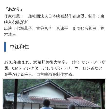
『あかり』
作家推薦：一般社団法人日本映画製作者連盟／制作：東
映京都撮影所
出演：七海薫子、古谷ちさ、東康平、まつむら眞弓、福
本清三
中江和仁
1981年生まれ。武蔵野美術大学卒。（株）サン・アド所
属。CMディレクターとしてサントリーウーロン茶など
を手がける傍ら、自主映画を制作する。