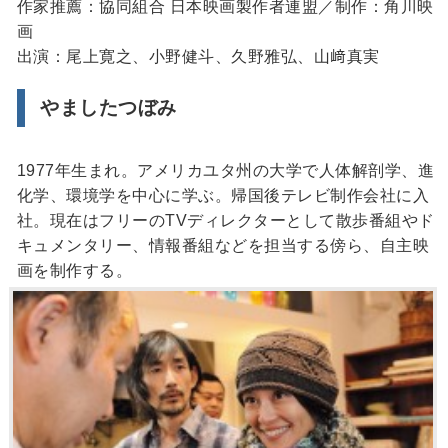
作家推薦：協同組合 日本映画製作者連盟／制作：角川映
画
出演：尾上寛之、小野健斗、久野雅弘、山﨑真実
やましたつぼみ
1977年生まれ。アメリカユタ州の大学で人体解剖学、進
化学、環境学を中心に学ぶ。帰国後テレビ制作会社に入
社。現在はフリーのTVディレクターとして散歩番組やド
キュメンタリー、情報番組などを担当する傍ら、自主映
画を制作する。