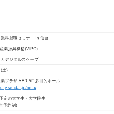
業界就職セミナー in 仙台
産業振興機構(VIPO)
ジカデジタルスケープ
(土)
プラザ AER 5F 多目的ホール
.city.sendai.jp/netu/
 月卒予定の大学生・大学院生
完全予約制)