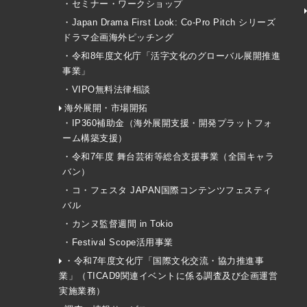
・セミナー・ワークショップ
・Japan Drama First Look: Co-Pro Pitch シリーズ
ドラマ企画海外ピッチング
・令和8年度文化庁「活字文化のグローバル展開推進
事業」
・VIPO無料法律相談
海外展開・市場開拓
・IP360補助金（海外展開支援・開発プラットフォ
ーム構築支援）
・令和7年度 舞台芸術等総合支援事業（全国キャラ
バン）
・コ・フェスタ JAPAN国際コンテンツフェスティ
バル
・カンヌ監督週間 in Tokio
・Festival Scope活用事業
・令和7年度文化庁「国際文化交流・協力推進事
業」（TICAD9関連イベントに係る調査及び企画運営
実施業務）