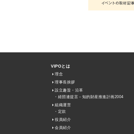
VIPOとは
理念
理事長挨拶
設立趣旨・沿革
・経団連提言－知的財産推進計画2004
組織運営
・定款
役員紹介
会員紹介