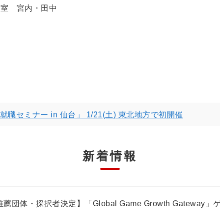
画室 宮内・田中
3
職セミナー in 仙台」 1/21(土) 東北地方で初開催
新着情報
薦団体・採択者決定】「Global Game Growth Gatew