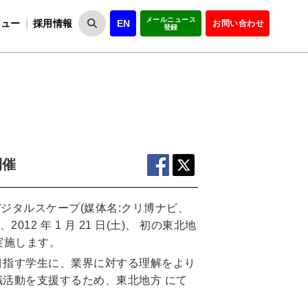
メールニュース
ビュー
採用情報
EN
お問い合わせ
登録
VIPOとは
事業一覧
VIPOの理念
事業実績・報告
設
役員紹介
会員紹介
組
開催
カデジタルスケープ(媒体名:クリ博ナビ、
2 年 1 月 21 日(土)、 初の東北地
実施します。
目指す学生に、業界に対する理解をより
職活動を支援するため、東北地方 にて