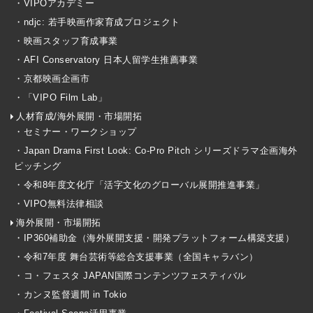
・VIPOアカデミー
・ndjc: 若手映画作家育成プロジェクト
・映画スタッフ育成事業
・AFI Conservatory 日本人留学生推薦事業
・京都映画企画市
・「VIPO Film Lab」
人材育成/海外展開・市場開拓
・セミナー・ワークショップ
・Japan Drama First Look: Co-Pro Pitch シリーズドラマ企画海外
ピッチング
・令和8年度文化庁「活字文化のグローバル展開推進事業」
・VIPO無料法律相談
海外展開・市場開拓
・IP360補助金（海外展開支援・開発プラットフォーム構築支援）
・令和7年度 舞台芸術等総合支援事業（全国キャラバン）
・コ・フェスタ JAPAN国際コンテンツフェスティバル
・カンヌ監督週間 in Tokio