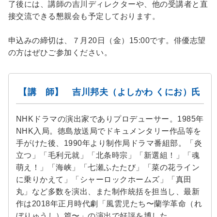
了後には、講師の吉川ディレクターや、他の受講者と直
接交流できる懇親会も予定しております。
申込みの締切は、７月20日（金）15:00です。俳優志望
の方はぜひご参加ください。
【講 師】 吉川邦夫（よしかわ くにお）氏
NHKドラマの演出家でありプロデューサー。1985年
NHK入局。徳島放送局でドキュメンタリー作品等を
手がけた後、1990年より制作局ドラマ番組部。「炎
立つ」「毛利元就」「北条時宗」「新選組！」「魂
萌え！」「海峡」「七瀬ふたたび」「菜の花ライン
に乗りかえて」「シャーロックホームズ」「真田
丸」など多数を演出、また制作統括を担当し、最新
作は2018年正月時代劇「風雲児たち〜蘭学革命（れ
ぼりゅうし）篇〜」の演出で好評を博した。