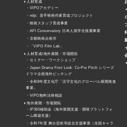
人材育成
・VIPOアカデミー
・ndjc: 若手映画作家育成プロジェクト
・映画スタッフ育成事業
・AFI Conservatory 日本人留学生推薦事業
・京都映画企画市
・「VIPO Film Lab」
人材育成/海外展開・市場開拓
・セミナー・ワークショップ
・Japan Drama First Look: Co-Pro Pitch シリーズ
ドラマ企画海外ピッチング
・令和8年度文化庁「活字文化のグローバル展開推進
事業」
・VIPO無料法律相談
海外展開・市場開拓
・IP360補助金（海外展開支援・開発プラットフォ
ーム構築支援）
・令和7年度 舞台芸術等総合支援事業（全国キャラ