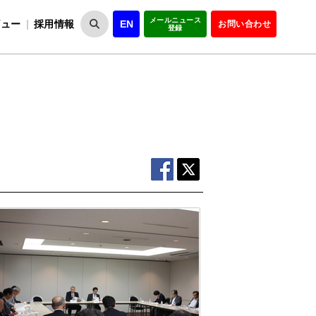
メールニュース
ビュー
採用情報
EN
お問い合わせ
登録
VIPOとは
事業一覧
VIPOの理念
事業実績・報告
設
役員紹介
会員紹介
組