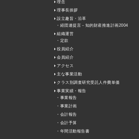
理念
理事長挨拶
設立趣旨・沿革
・経団連提言－知的財産推進計画2004
組織運営
・定款
役員紹介
会員紹介
アクセス
主な事業活動
クラス別調査研究受託人件費単価
事業実績・報告
・事業報告
・事業計画
・会計報告
・会計予算
・年間活動報告書