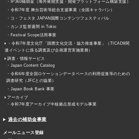
・IP360補助金（海外展開支援・開発プラットフォーム構築支援）
・令和7年度 舞台芸術等総合支援事業（全国キャラバン）
・コ・フェスタ JAPAN国際コンテンツフェスティバル
・カンヌ監督週間 in Tokio
・Festival Scope活用事業
・令和7年度文化庁「国際文化交流・協力推進事業」（TICAD9関
連イベントに係る調査及び企画運営実施業務）
調査・情報サービス
・Japan Content Catalog
・令和6年度全国ロケーションデータベースの利用促進等のための
調査研究（JFCとの協業）
・Japan Book Bank 事業
アーカイブ
・令和7年度アーカイブ中核拠点形成モデル事業
過去の補助金事業
メールニュース登録