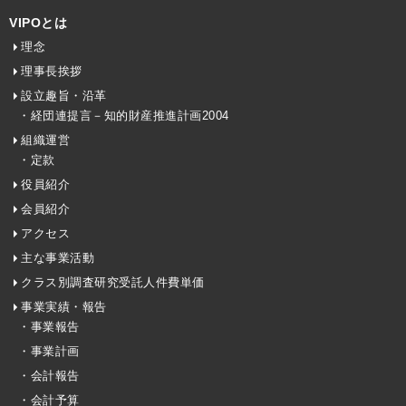
VIPOとは
理念
理事長挨拶
設立趣旨・沿革
・経団連提言－知的財産推進計画2004
組織運営
・定款
役員紹介
会員紹介
アクセス
主な事業活動
クラス別調査研究受託人件費単価
事業実績・報告
・事業報告
・事業計画
・会計報告
・会計予算