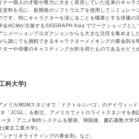
イナー個人の才能や努力に大きく依存していた従来のキャラ
定資料を元に、新開発のソフトウエアを使用してシミュレー
のです。特にキャラクターを演じることを職業とする俳優の
ACMが主催するSIGGRAPH Asia でワークショップ
アニメーションプロダクションからも大きな注目を集めまし
がら誰にでも挑戦できるキャラクターメイキングの黄金則を
クターや俳優のキャスティングが的を得たものであるかどう
京工科大学)
アメリカMGMスタジオで「ドクトルジバゴ」のデイヴィッド
ジオ「JCGL」を創立、アメリカでメトロライトスタジオを
ュータ・アニメ制作システムを開発、帰国後、慶応義塾大学S
(東京工業大学)。
『シナリオライティングの黄金則』など。