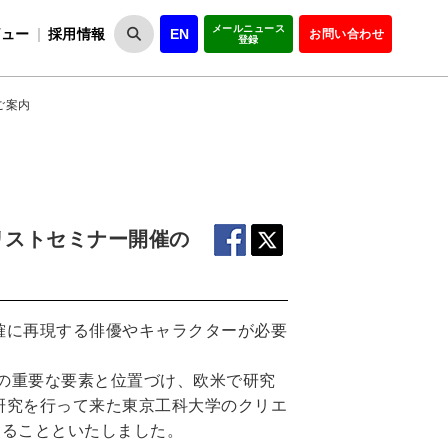
メールニュース
ビュー
採用情報
EN
お問い合わせ
登録
VIPOとは
事業一覧
VIPOの理念
事業実績・報告
設
役員紹介
会員紹介
組
ご案内
リストセミナー開催の
確に再現する俳優やキャラクターが必要
ツの重要な要素と位置づけ、欧米で研究
研究を行って来た東京工科大学のクリエ
することといたしました。