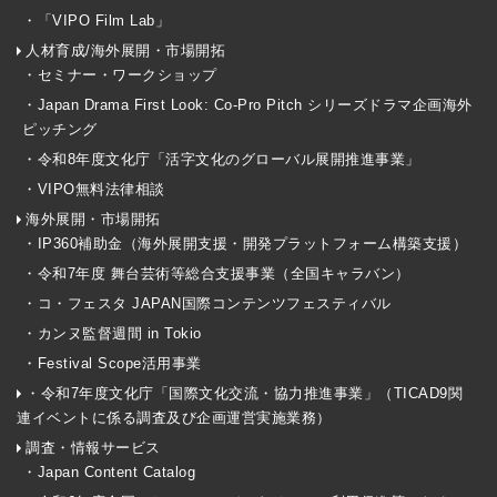
・「VIPO Film Lab」
人材育成/海外展開・市場開拓
・セミナー・ワークショップ
・Japan Drama First Look: Co-Pro Pitch シリーズドラマ企画海外
ピッチング
・令和8年度文化庁「活字文化のグローバル展開推進事業」
・VIPO無料法律相談
海外展開・市場開拓
・IP360補助金（海外展開支援・開発プラットフォーム構築支援）
・令和7年度 舞台芸術等総合支援事業（全国キャラバン）
・コ・フェスタ JAPAN国際コンテンツフェスティバル
・カンヌ監督週間 in Tokio
・Festival Scope活用事業
・令和7年度文化庁「国際文化交流・協力推進事業」（TICAD9関
連イベントに係る調査及び企画運営実施業務）
調査・情報サービス
・Japan Content Catalog