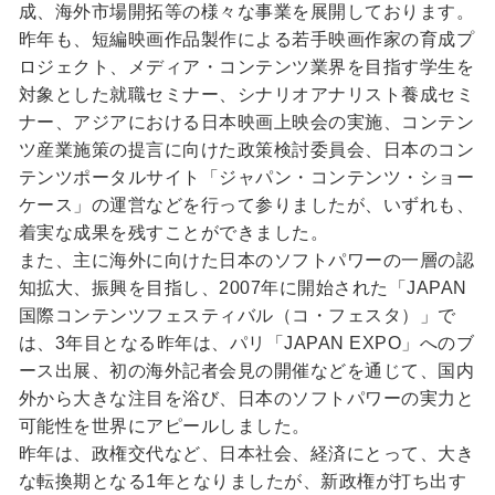
成、海外市場開拓等の様々な事業を展開しております。
昨年も、短編映画作品製作による若手映画作家の育成プ
ロジェクト、メディア・コンテンツ業界を目指す学生を
対象とした就職セミナー、シナリオアナリスト養成セミ
ナー、アジアにおける日本映画上映会の実施、コンテン
ツ産業施策の提言に向けた政策検討委員会、日本のコン
テンツポータルサイト「ジャパン・コンテンツ・ショー
ケース」の運営などを行って参りましたが、いずれも、
着実な成果を残すことができました。
また、主に海外に向けた日本のソフトパワーの一層の認
知拡大、振興を目指し、2007年に開始された「JAPAN
国際コンテンツフェスティバル（コ・フェスタ）」で
は、3年目となる昨年は、パリ「JAPAN EXPO」へのブ
ース出展、初の海外記者会見の開催などを通じて、国内
外から大きな注目を浴び、日本のソフトパワーの実力と
可能性を世界にアピールしました。
昨年は、政権交代など、日本社会、経済にとって、大き
な転換期となる1年となりましたが、新政権が打ち出す