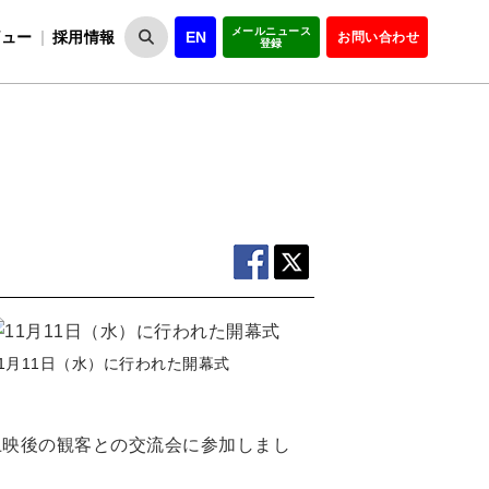
メールニュース
ビュー
採用情報
EN
お問い合わせ
登録
VIPOとは
事業一覧
VIPOの理念
事業実績・報告
設
役員紹介
会員紹介
組
11月11日（水）に行われた開幕式
上映後の観客との交流会に参加しまし