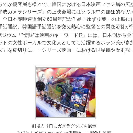
ってか観客層も様々で、韓国における日本映画ファン層の広
平成ガメラシリーズ」の上映会場にはソウル中の熱狂的なガ
、全日本聾唖連盟創立60周年記念作品「ゆずり葉」の上映に
手話通訳、韓国語手話通訳を交え熱心に監督との質疑応答が
ンポジウム「”情熱”は映画のキーワード!?」には、日本側から
ットの女性ボーカルで文化人としても活躍するホラン氏が参
ズ」を皮切りに、「シリーズ映画」における世界観や歴史観
劇場入り口にガメラグッズを展示