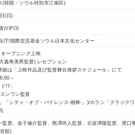
(韓国・ソウル特別市江南区)
日(日)
VIPO)
化庁/国際交流基金ソウル日本文化センター
0～ オープニング上映
大森寿美男監督) レセプション
映 ※詳細は「上映作品及び監督舞台挨拶スケジュール」にて
6:00～
ド!?」
・スンワン監督
」「シティ・オブ・バイレンス‐相棒‐」)/ホラン「クラジク
氏
一監督、金子修介監督、熊澤尚人監督、古波津陽監督、濱口
音順)