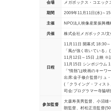
会場
メガボックス・コエックス
期間
2009年11月11日(水)～15
主催
NPO法人映像産業振興機構(
共催
株式会社メガボックス/文
11月11日 開幕式 18:3
「風が強く吹いている」(
11月12日～15日 上
11月15日 シンポジウム 1
日程
「“情熱”は映画のキーワー
出席:金子修介監督/リュ
(「クライング・フィスト
司会:プログラマー寺脇研
大森寿美男監督、小沼雄
参加監督
朗監督、村松正浩監督(50