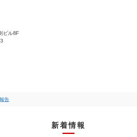
東劇ビル8F
33
報告
新着情報