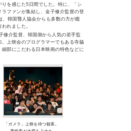
がりを感じた5日間でした。特に、「シ
メラファンが集結し、金子修介監督の登
は、韓国聾人協会からも多数の方が鑑
行われました。
金子修介監督、韓国側から人気の若手監
加。上映会のプログラマーでもある寺脇
、細部にこだわる日本映画の特色などに
「ガメラ」上映を待つ観客。