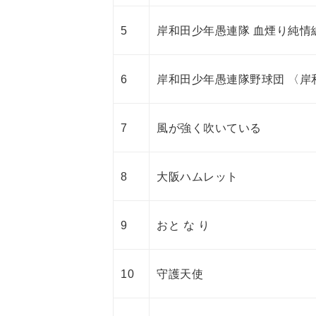
5
岸和田少年愚連隊 血煙り純情
6
岸和田少年愚連隊野球団 〈岸
7
風が強く吹いている
8
大阪ハムレット
9
おと な り
10
守護天使