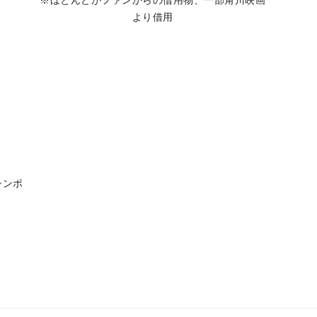
※ほとんどがファンからの借用物、一部角川映画
より借用
シンポ