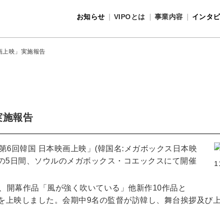
お知らせ
VIPOとは
事業内容
インタ
事業内容
VIPOとは
画上映」実施報告
実施報告
「第6回韓国 日本映画上映」(韓国名:メガボックス日本映
)までの5日間、ソウルのメガボックス・コエックスにて開催
、開幕作品「風が強く吹いている」他新作10作品と
品を上映しました。会期中9名の監督が訪韓し、舞台挨拶及び