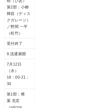
樹（ぴあ）
第2部：小柳
輝昌（ディス
クガレージ）
／野間 一平
（松竹）
受付終了
9.流通展開
7月12日
（水）
18：00-21：
30
第1部：椎
葉 克宏
（oricon