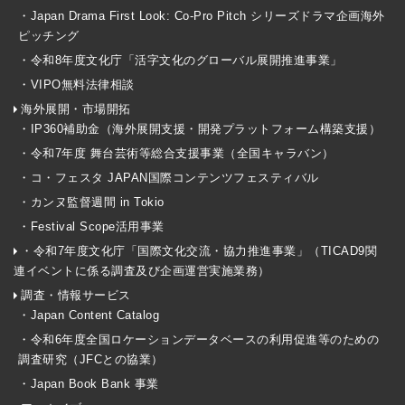
・Japan Drama First Look: Co-Pro Pitch シリーズドラマ企画海外
ピッチング
・令和8年度文化庁「活字文化のグローバル展開推進事業」
・VIPO無料法律相談
海外展開・市場開拓
・IP360補助金（海外展開支援・開発プラットフォーム構築支援）
・令和7年度 舞台芸術等総合支援事業（全国キャラバン）
・コ・フェスタ JAPAN国際コンテンツフェスティバル
・カンヌ監督週間 in Tokio
・Festival Scope活用事業
・令和7年度文化庁「国際文化交流・協力推進事業」（TICAD9関
連イベントに係る調査及び企画運営実施業務）
調査・情報サービス
・Japan Content Catalog
・令和6年度全国ロケーションデータベースの利用促進等のための
調査研究（JFCとの協業）
・Japan Book Bank 事業