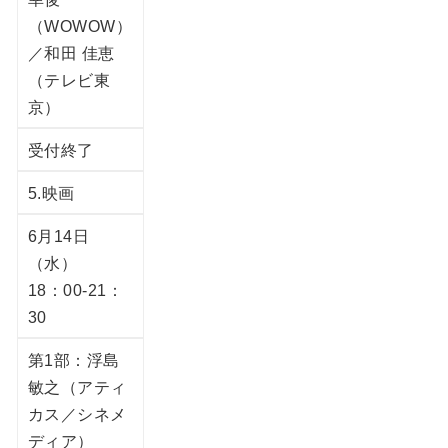
（WOWOW）
／和田 佳恵
（テレビ東
京）
受付終了
5.映画
6月14日
（水）
18：00-21：
30
第1部：浮島
敏之（アティ
カス／シネメ
ディア）