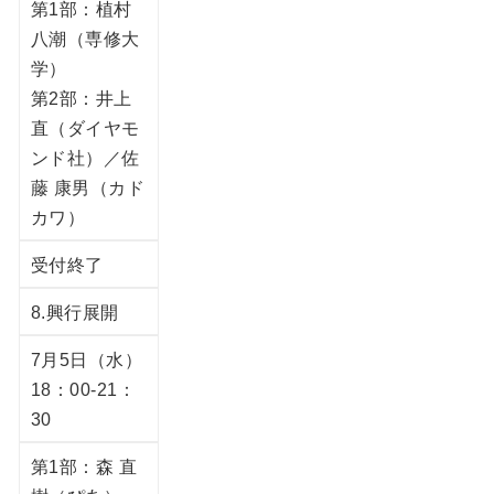
第1部：植村
八潮（専修大
学）
第2部：井上
直（ダイヤモ
ンド社）／佐
藤 康男（カド
カワ）
受付終了
8.興行展開
7月5日（水）
18：00-21：
30
第1部：森 直