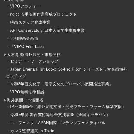
・VIPOアカデミー
・ndjc: 若手映画作家育成プロジェクト
・映画スタッフ育成事業
・AFI Conservatory 日本人留学生推薦事業
・京都映画企画市
・「VIPO Film Lab」
人材育成/海外展開・市場開拓
・セミナー・ワークショップ
・Japan Drama First Look: Co-Pro Pitch シリーズドラマ企画海外
ピッチング
・令和8年度文化庁「活字文化のグローバル展開推進事業」
・VIPO無料法律相談
海外展開・市場開拓
・IP360補助金（海外展開支援・開発プラットフォーム構築支援）
・令和7年度 舞台芸術等総合支援事業（全国キャラバン）
・コ・フェスタ JAPAN国際コンテンツフェスティバル
・カンヌ監督週間 in Tokio